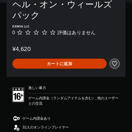
ヘル・オン・ウィールズ 
パック
EXNOA LLC
0
評価はありません
評
価
は
¥4,620
あ
り
ま
カートに追加
せ
ん
激しい暴力
ゲーム内課金（ランダムアイテムを含む）, 他のユーザー
との交流
ゲーム内課金あり
32人のオンラインプレイヤー