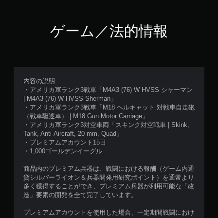
ゲーム／法的情報
内容の説明
・アメリカ軍ランク3戦車「M4A3 (76) W HVSS シャーマン
| M4A3 (76) W HVSS Sherman」
・アメリカ軍ランク3戦車「M18 ヘルキャット 対戦車自走砲
（戦車駆逐車） | M18 Gun Motor Carriage」
・アメリカ軍ランク3対空車両「スキンク対空戦車 | Skink,
Tank, Anti-Aircraft, 20 mm, Quad」
・プレミアムアカウント15日
・1,000ゴールデンイーグル
商品内のプレミアム兵器は、戦闘における報酬（ゲーム内通
貨シルバーライオン＆兵器開発用研究ポイント）を通常より
多く獲得することができ、プレミアム兵器が利用可能な「改
造」要素の開発を全て完了しています。
プレミアムアカウントを使用した場合、一定期間戦闘におけ