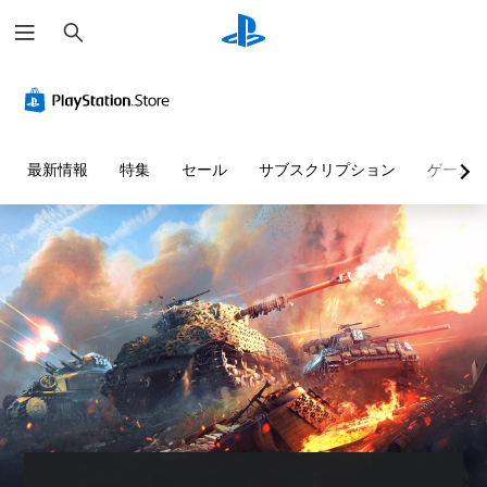
検
索
最新情報
特集
セール
サブスクリプション
ゲーム