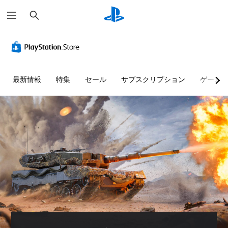
検
索
最新情報
特集
セール
サブスクリプション
ゲーム