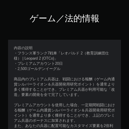
ゲーム／法的情報
内容の説明
・フランス軍ランク7戦車「レオパルド 2（教育訓練団仕
様） | Leopard 2 (OTCo)」
・プレミアムアカウント20日
・2,500ゴールデンイーグル
商品内のプレミアム兵器は、戦闘における報酬（ゲーム内通
貨シルバーライオン＆兵器開発用研究ポイント）を通常より
多く獲得することができ、プレミアム兵器が利用可能な「改
造」要素の開発を全て完了しています。
プレミアムアカウントを使用した場合、一定期間戦闘におけ
る報酬（ゲーム内通貨シルバーライオン＆兵器開発用研究ポ
イント）を通常より多く獲得することができ、上記のプレミ
アム兵器のボーナスに加算されます。
また、あなたの兵器に配置可能なカスタマイズ要素を2倍利