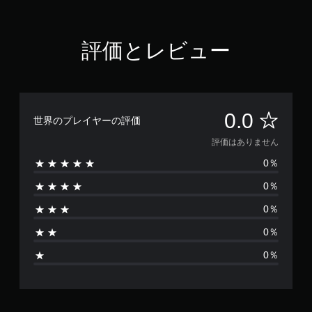
評価とレビュー
評
0.0
世界のプレイヤーの評価
価
評価はありません
0％
は
0％
あ
0％
り
0％
ま
0％
せ
ん