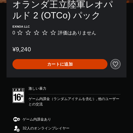
オランダ王立陸軍レオパ
ルド 2 (OTCo) パック
EXNOA LLC
0
評価はありません
評
価
は
¥9,240
あ
り
ま
カートに追加
せ
ん
激しい暴力
ゲーム内課金（ランダムアイテムを含む）, 他のユーザー
との交流
ゲーム内課金あり
32人のオンラインプレイヤー