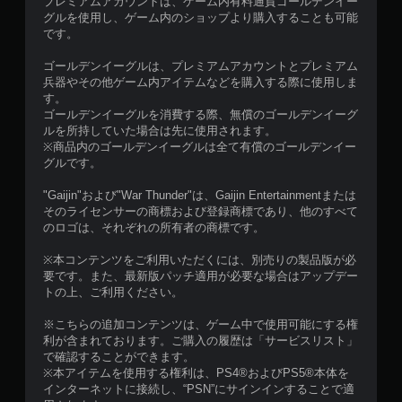
プレミアムアカウントは、ゲーム内有料通貨ゴールデンイー
グルを使用し、ゲーム内のショップより購入することも可能
です。
ゴールデンイーグルは、プレミアムアカウントとプレミアム
兵器やその他ゲーム内アイテムなどを購入する際に使用しま
す。
ゴールデンイーグルを消費する際、無償のゴールデンイーグ
ルを所持していた場合は先に使用されます。
※商品内のゴールデンイーグルは全て有償のゴールデンイー
グルです。
"Gaijin"および"War Thunder"は、Gaijin Entertainmentまたは
そのライセンサーの商標および登録商標であり、他のすべて
のロゴは、それぞれの所有者の商標です。
※本コンテンツをご利用いただくには、別売りの製品版が必
要です。また、最新版パッチ適用が必要な場合はアップデー
トの上、ご利用ください。
※こちらの追加コンテンツは、ゲーム中で使用可能にする権
利が含まれております。ご購入の履歴は「サービスリスト」
で確認することができます。
※本アイテムを使用する権利は、PS4®およびPS5®本体を
インターネットに接続し、“PSN”にサインインすることで適