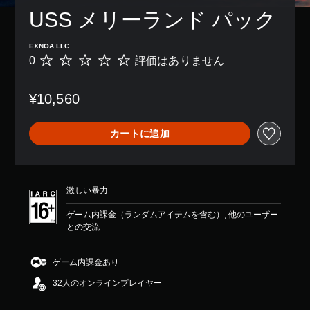
USS メリーランド パック
EXNOA LLC
0
評価はありません
評
価
は
¥10,560
あ
り
ま
カートに追加
せ
ん
激しい暴力
ゲーム内課金（ランダムアイテムを含む）, 他のユーザー
との交流
ゲーム内課金あり
32人のオンラインプレイヤー