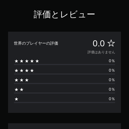
評価とレビュー
評
0.0
世界のプレイヤーの評価
価
評価はありません
0％
は
0％
あ
0％
り
0％
ま
0％
せ
ん