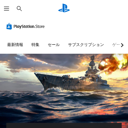
検
索
最新情報
特集
セール
サブスクリプション
ゲーム