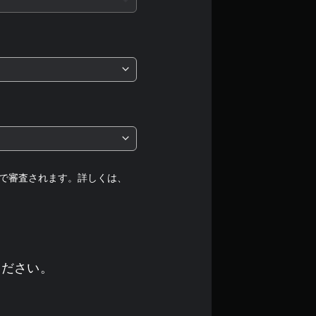
価
は
5
段
階
中
の
で審査されます。詳しくは、
5
で
す
ください。