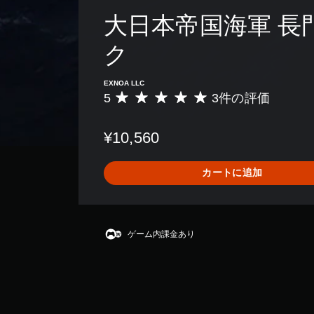
大日本帝国海軍 長
ク
EXNOA LLC
5
3件の評価
評
価
数
¥10,560
は
3
、
カートに追加
平
均
評
価
は
ゲーム内課金あり
5
段
階
中
の
5