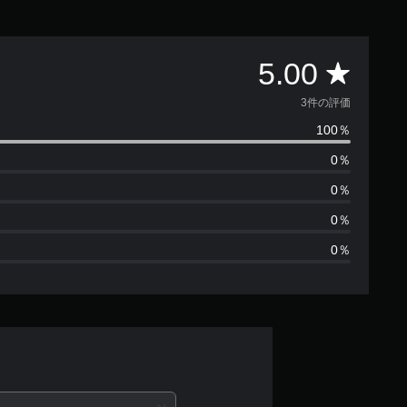
評
5.00
価
3件の評価
100％
数
0％
は
0％
3
0％
0％
、
平
均
評