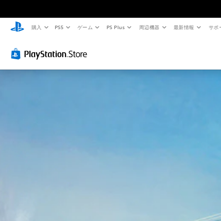
購入
PS5
ゲーム
PS Plus
周辺機器
最新情報
サポ