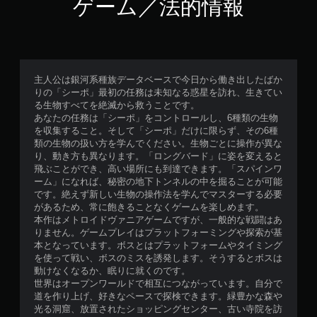
ゲーム／法的情報
主人公は銀河系種族データベースで今日から働き出したばか
りの「シーポ」最初の任務は未知なる惑星を訪れ、生きてい
る生物すべてを絶滅から救うことです。
あなたの任務は「シーポ」をコントロールし、6種類の生物
を収集すること。そして「シーポ」だけに限らず、その6種
類の生物の扱い方を学んでください。生物ごとに操作が異な
り、動き方も異なります。「ロングバード」に姿を変えると
飛ぶことができ、高い場所にも到達できます。「スパインワ
ーム」になれば、秘密の地下トンネルの中を掘ることが可能
です。絶えず新しい生物の操作法を学んでマスターする必要
があるため、常に飽きることなくゲームを楽しめます。
本作はメトロイドヴァニアゲームですが、一般的な戦闘はあ
りません。ゲームプレイはプラットフォーミングや探索が基
本となっています。ボスとはプラットフォームやタイミング
を使って戦い、ボスのミスを誘発します。そうするとボスは
動けなくなるか、眠りに就くのです。
世界はオープンワールドで相互につながっています。自分で
道を作り上げ、好きなペースで探検できます。緑豊かな森や
光る洞窟、放置されたショッピングセンター、古い寺院を訪