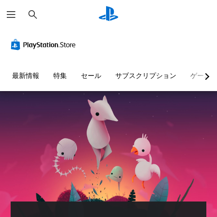
検
索
最新情報
特集
セール
サブスクリプション
ゲーム