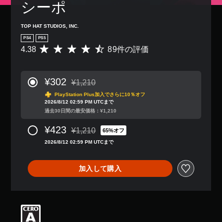
シーポ
TOP HAT STUDIOS, INC.
PS4
PS5
4.38
89件の評価
評
価
数
は
¥302
¥1,210
8
通常価格¥1,210より値引き
9
PlayStation Plus加入でさらに10％オフ
2026/8/12 02:59 PM UTCまで
、
過去30日間の最安価格：¥1,210
平
均
¥423
¥1,210
評
65%オフ
通常価格¥1,210より値引き
価
2026/8/12 02:59 PM UTCまで
は
5
段
加入して購入
階
中
の
4
.
3