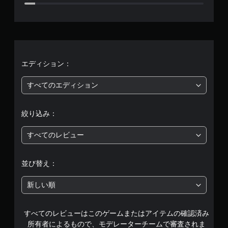
、
平
均
評
エディション：
価
すべてのエディション
は
絞り込み：
5
すべてのレビュー
段
階
並び替え：
中
新しい順
の
すべてのレビューはこのゲームまたはアイテムの確認済み
4
所有者によるもので、モデレーターチームで審査されま