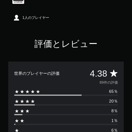
8
で
す
1人のプレイヤー
評価とレビュー
評
4.38
世界のプレイヤーの評価
価
89件の評価
65％
数
20％
は
8％
8
1％
9
6％