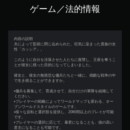
ゲーム／法的情報
内容の説明
夫によって監獄に閉じ込められた、狂気に染まった貴族の女
性「カッシア」。
このように自分を没落させた人たちに復讐し、王座を奪うこ
とが彼女に残った目的になってしまいました。
彼女と、彼女の無慈悲な傭兵たちと一緒に、残酷な戦争の中
で生き残ることができますか。
•傭兵を募集して、育成させて、自分だけの軍隊を組織して
ください。
•プレイヤーの戦略によってワールドマップも変わる、オー
プンワールドスタイルのゲームです。
•様々な反転と選択肢を提供し、20時間以上のプレイが可能
です。
•プレイヤーの選択に応じて、暴君になることも、徳の高い
君主になることも可能です。