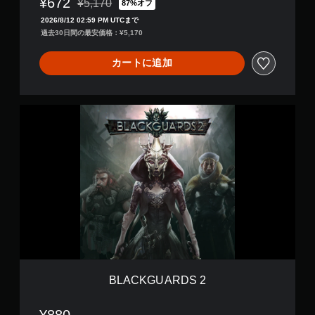
¥672
ン
¥5,170
87%オフ
通常価格¥5,170より値引き
ド
2026/8/12 02:59 PM UTCまで
ル
過去30日間の最安価格：¥5,170
カートに追加
B
L
A
C
K
G
U
A
R
D
S
2
BLACKGUARDS 2