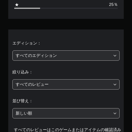
4
25％
8
、
平
均
エディション：
評
すべてのエディション
価
絞り込み：
は
すべてのレビュー
5
段
並び替え：
階
新しい順
中
すべてのレビューはこのゲームまたはアイテムの確認済み