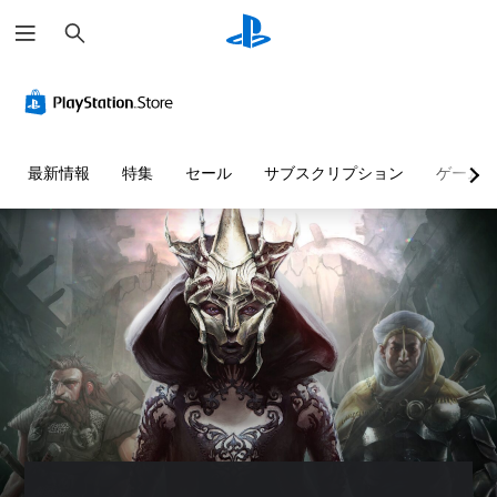
検
索
最新情報
特集
セール
サブスクリプション
ゲーム