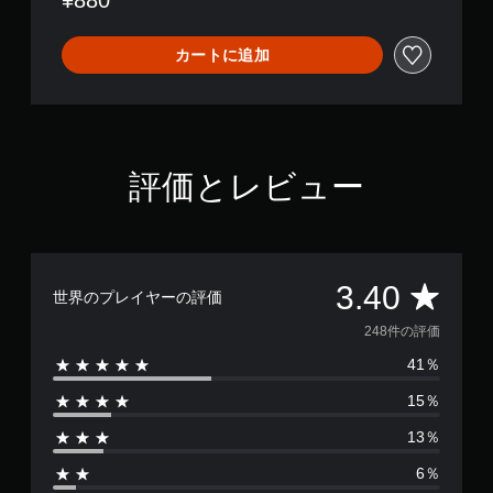
¥880
カートに追加
評価とレビュー
評
3.40
世界のプレイヤーの評価
価
248件の評価
41％
数
15％
は
13％
2
6％