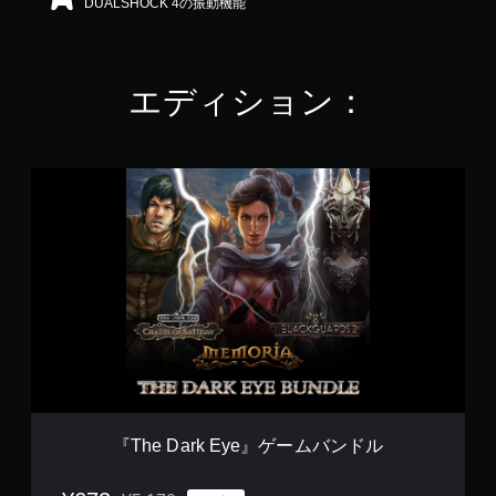
DUALSHOCK 4の振動機能
4
で
す
エディション：
『
T
h
e
D
a
r
k
E
y
e
』
ゲ
ー
『The Dark Eye』ゲームバンドル
ム
バ