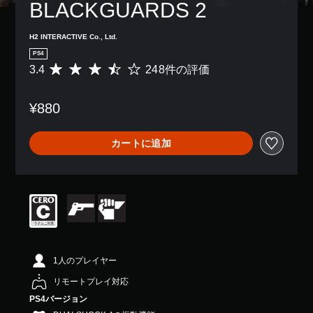
BLACKGUARDS 2
H2 INTERACTIVE Co., Ltd.
PS4
3.4
248件の評価
評
価
数
¥880
は
2
4
カートに追加
8
、
平
均
評
価
は
5
段
階
1人のプレイヤー
中
リモートプレイ対応
の
3
PS4バージョン
.