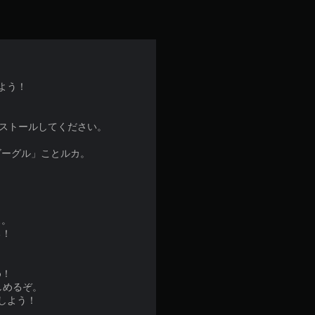
よう！
を別途インストールしてください。
ゴーグル」ことルカ。
ス。
る！
め！
しめるぞ。
しよう！