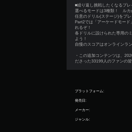
■繰り返し挑戦したくなるプレ
選べるモードは3種類！ ル
任意のドリル(ステージ)をプ
Part2では「アーケードモ
れるぞ！
各ドリルに設けられた専用の
よう！
自慢のスコアはオンラインラ
・この追加コンテンツは、20
ださった33199人のファン
プラットフォーム:
発売日:
メーカー:
ジャンル: