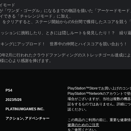
イモード
カが「ワンダ・ゴーグル」になるまでの物語を描いた「アーケードモード
レイできる「チャレンジモード」に加え、
ード」をクリアすると、ステージ開始からの5分間で獲得したスコアを競う
ミッションに挑戦したり、ときには隠しルートを発見したり！？ 繰り
ンキングにアップロード！ 世界中の仲間とハイスコアを競い合おう！
20年2月に行われたクラウドファンディングのストレッチゴール達成に
の皆様に心より感謝を捧げます。
PlayStation™Storeでお買い上げの
PS4
PlayStation™Networkのアカ
場合がございますが、当社は複数の機器
2023/5/26
証をするものではありません。詳細について
PLATINUMGAMES INC.
認ください。
アクション, アドベンチャー
この商品のご利用の前に、重要な健康情
健康のためのご注意
をご参照ください。