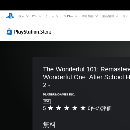
購入
PS5
ゲーム
PS Plus
周辺機器
最新情報
サポ
The Wonderful 101: Remastere
Wonderful One: After School He
2 -
PLATINUMGAMES INC.
PS4
5
6件の評価
評
価
数
無料
は