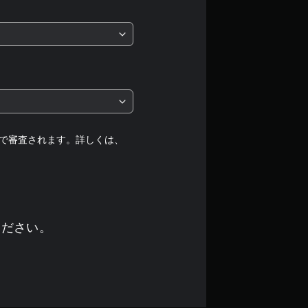
は
5
段
階
中
の
で審査されます。詳しくは、
5
で
す
ください。