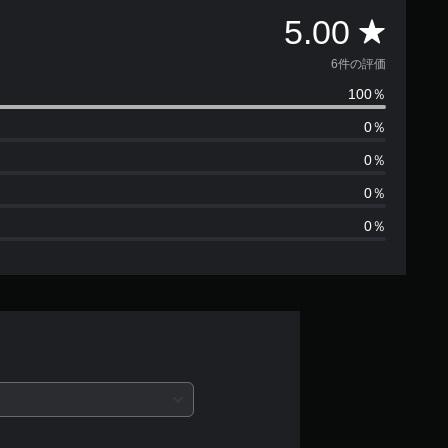
評
5.00
価
6件の評価
100％
数
0％
は
0％
6
0％
0％
、
平
均
評
価