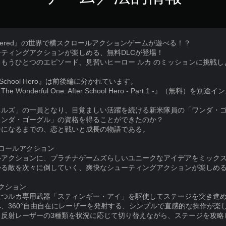
: Remastered』の世界で横スクロールアクションゲームが遊べる！？
ティングアクションが楽しめる、無料DLCが登場！
もうひとつのエピソード、見習いヒーロー ルカ のミッションに挑戦し
After School Hero』は前後編に分かれています。
nderful One: After School Hero - Part 1 -』（無料）
ネルズ」の一員となり、目覚ましい活躍を続ける新米隊員の「ワンダ・
ワンダ・ゴーグル」の資格を得ることができたのか？
ーになるまでの、恋と戦いと成長の物語である。
ロールアクション
ルアクションに、プラチナゲームズらしいユニークなアイデアをミック
かる敵を次々に倒していく、爽快なシューティングアクションが楽しめ
クション
放つルカ専用武器「スティンギー・アイ」を駆使してステージを突き進
、360°自由自在にレーザーを発射する、シンプルで直感的な操作が楽
・反射レーザーの3種類を状況に応じて切り替えながら、ステージを攻略