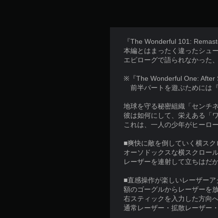
『The Wonderful 101
本編とはまったく違ったシュー
エピローグで語られなかった、
※『The Wonderful One: 
前半パートを遊ぶためには『The Wo
地球を守る秘密組織「センチ
彼は如何にして、栄えある「
これは、一人の少年がヒーロ
■爽快に敵を倒していく横スク
オーソドックスな横スクロー
レーザーを連射して立ちはだ
■直感操作が楽しいレーザーア
額のゴーグルからレーザーを
右スティックを入力した方向へ
通常レーザー・拡散レーザー