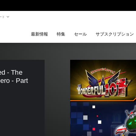
ート
最新情報
特集
セール
サブスクリプション
d - The 
ro - Part 