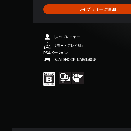
6
、
ライブラリーに追加
平
均
評
価
は
1人のプレイヤー
5
段
リモートプレイ対応
階
PS4バージョン
中
DUALSHOCK 4の振動機能
の
5
で
す