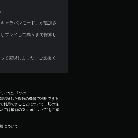
」、
「キャラバンモード」が追加さ
返しプレイして隅々まで探索し
よって実現しました。ご支援く
コンテンツは、1つの
ウントで登録認証した複数の機器で利用できる
で利用できることについて一切の保
は最新の“Storeについて”をご確
報について