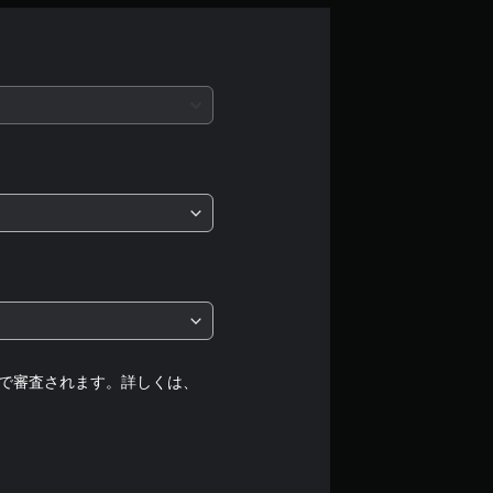
平
均
評
価
は
5
段
階
中
で審査されます。詳しくは、
の
4