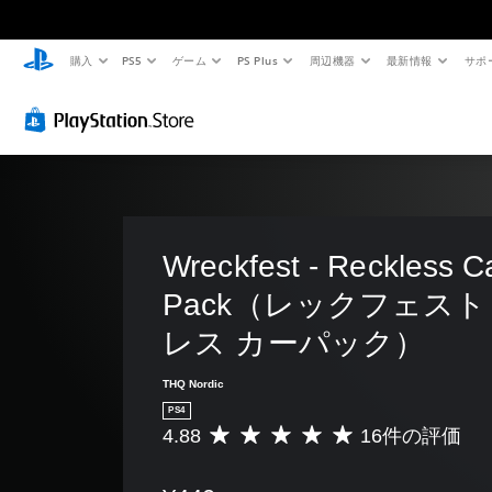
購入
PS5
ゲーム
PS Plus
周辺機器
最新情報
サポ
Wreckfest - Reckless C
Pack（レックフェスト
レス カーパック）
THQ Nordic
PS4
4.88
16件の評価
評
価
数