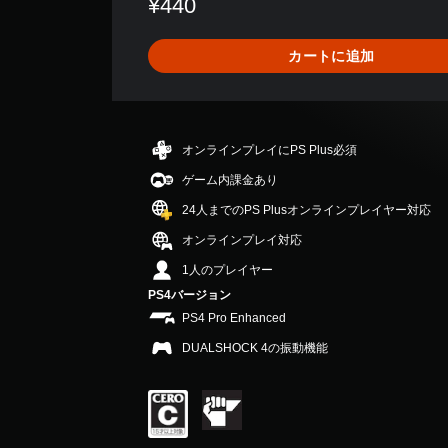
¥440
は
1
6
カートに追加
、
平
均
評
価
オンラインプレイにPS Plus必須
は
5
ゲーム内課金あり
段
24人までのPS Plusオンラインプレイヤー対応
階
中
オンラインプレイ対応
の
1人のプレイヤー
4
.
PS4バージョン
8
PS4 Pro Enhanced
8
DUALSHOCK 4の振動機能
で
す