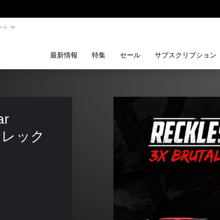
ート
最新情報
特集
セール
サブスクリプション
ar 
 レック