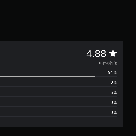
評
4.88
価
16件の評価
94％
数
0％
は
6％
1
0％
0％
6
、