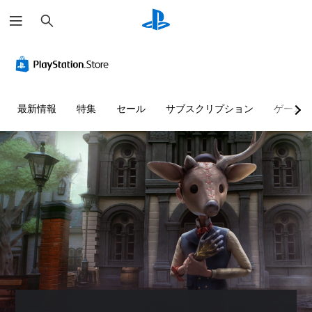
検
索
最新情報
特集
セール
サブスクリプション
ゲーム