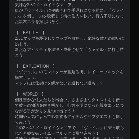
気味な2.5Dメトロイドヴァニア。
街が「ヴァイル」に侵略されて手遅れになる前に、「ヴァイ
ル」を倒し、力を吸収して街の住人を救い、行方不明になっ
た親友エラを探し出そう。
【 BATTLE 】
2.5Dマップを駆使してマップを攻略し、危険な敵との戦いに
挑もう。
新たなアビリティを獲得・成長させて「ヴァイル」に打ち勝
とう！
【 EXPLOATION 】
「ヴァイル」のモンスターが蔓延る街、レイニーブルックを
探索しよう。
マップには仕掛けを解かないと通れない道も...？
【 WORLD 】
個性豊かな住人たちと出会い、さまざまなクエストを手伝っ
て彼らの物語を解き明かし、行方不明になった親友エラにつ
ながる手がかりを見つけ出そう！
時間や天気によって影響するアイテムやサブクエストも探し
てみよう！
この2.5Dのメトロイドヴァニアで、「ヴァイル」に乗っ取ら
れた奇妙な街レイニーブルックに飛び込もう！
危険なステージで戦い、手強いボスを倒してボスの力を吸収