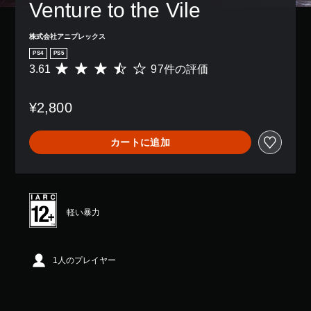
Venture to the Vile
株式会社アニプレックス
PS4
PS5
3.61
97件の評価
評
価
数
¥2,800
は
9
7
カートに追加
、
平
均
評
価
は
軽い暴力
5
段
階
中
1人のプレイヤー
の
3
.
6