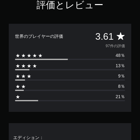
評価とレビュー
1
で
す
評
3.61
世界のプレイヤーの評価
価
97件の評価
48％
数
13％
は
9％
9
8％
7
21％
、
平
均
評
エディション：