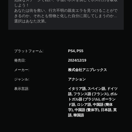
しよう！
あなたは街を救い、行方不明の親友エラを見つけることがで
きるのか、それとも怪物と化した自分に屈してしまうのか...
選択はあなた次第。
プラットフォーム:
PS4, PS5
発売日:
2024/12/19
メーカー:
株式会社アニプレックス
ジャンル:
アクション
表示言語:
イタリア語, スペイン語, ドイツ
語, フランス語 (フランス), ポル
トガル語 (ブラジル), ポーラン
ド語, ロシア語, 中国語 (簡体
字), 中国語 (繁体字), 日本語, 英
語, 韓国語