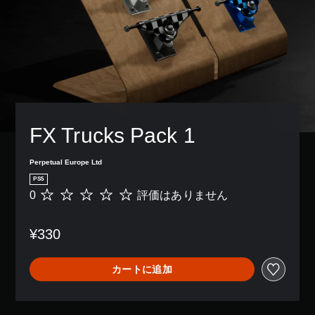
FX Trucks Pack 1
Perpetual Europe Ltd
PS5
0
評価はありません
評
価
は
¥330
あ
り
ま
カートに追加
せ
ん