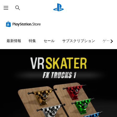
検
索
最新情報
特集
セール
サブスクリプション
ゲーム