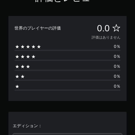
評
0.0
世界のプレイヤーの評価
価
評価はありません
0％
は
0％
あ
0％
り
0％
ま
0％
せ
ん
エディション：