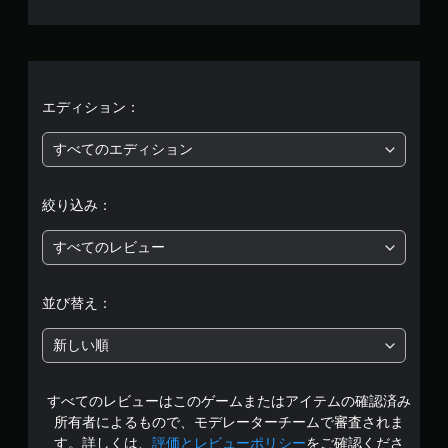
4
、
平
均
エディション：
評
すべてのエディション
価
絞り込み：
は
すべてのレビュー
5
段
並び替え：
階
新しい順
中
すべてのレビューはこのゲームまたはアイテムの確認済み
の
所有者によるもので、モデレーターチームで審査されま
4
す。詳しくは、
評価とレビューポリシー
をご確認くださ