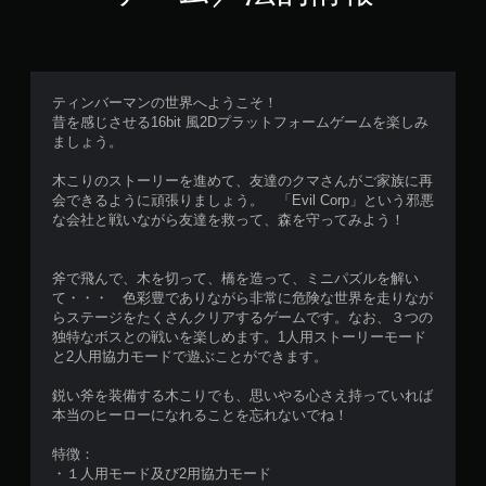
ティンバーマンの世界へようこそ！
昔を感じさせる16bit 風2Dプラットフォームゲームを楽しみ
ましょう。
木こりのストーリーを進めて、友達のクマさんがご家族に再
会できるように頑張りましょう。 「Evil Corp」という邪悪
な会社と戦いながら友達を救って、森を守ってみよう！
斧で飛んで、木を切って、橋を造って、ミニパズルを解い
て・・・ 色彩豊でありながら非常に危険な世界を走りなが
らステージをたくさんクリアするゲームです。なお、３つの
独特なボスとの戦いを楽しめます。1人用ストーリーモード
と2人用協力モードで遊ぶことができます。
鋭い斧を装備する木こりでも、思いやる心さえ持っていれば
本当のヒーローになれることを忘れないでね！
特徴：
・１人用モード及び2用協力モード