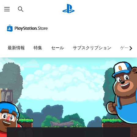
検
索
最新情報
特集
セール
サブスクリプション
ゲーム