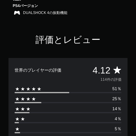
4
PS4バージョン
.
DUALSHOCK 4の振動機能
1
2
で
す
評価とレビュー
評
4.12
世界のプレイヤーの評価
価
114件の評価
51％
数
25％
は
14％
1
4％
1
5％