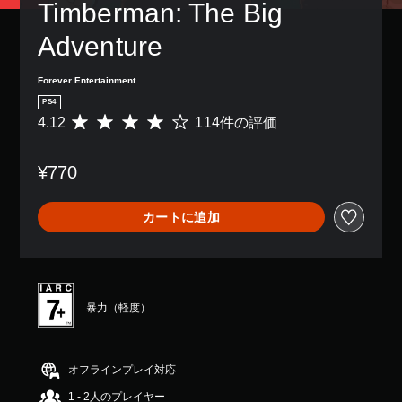
Timberman: The Big 
Adventure
Forever Entertainment
PS4
4.12
114件の評価
評
価
数
¥770
は
1
1
カートに追加
4
、
平
均
評
価
暴力（軽度）
は
5
段
階
オフラインプレイ対応
中
1 - 2人のプレイヤー
の