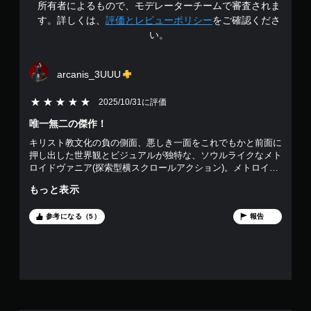
所有者によるもので、モデレーターチームで審査されま
中
す。詳しくは、
評価とレビューポリシー
をご確認くださ
い。
の
4
arcanis_3UUU
.
5段階評価の5
2025/10/31に評価
6
唯一無二の傑作！
キリスト教文化の負の側面、悪しき一面をこれでもかと前面に
3
押し出した世界観とビジュアルが独特な、ソウルライクなメト
ロイドヴァニア(探索型横スクロールアクション)。メトロイド
で
ヴァニアとしてだけ見ても完成度が高く、歯応えバツグンの超
もっと表示
高難易度だが、落ち着いてプレイすれば理不尽ではないくらい
す
にはソウルライクとしても良質。いや、実際かなり難しいんだ
けども。 モータルコンバットやゴッド・オブ・ウォーを彷彿
参考になる（5）
報告
とさせる暴力的でグロテスクなトドメ演出、シンプルにかっこ
いいアクションと魔法、そして沈黙の誓いを守り続ける主人公
のカッコ良さ、ハマる人はどハマりするだろう要素がいっぱい
な作品である。 日本人からすると、キリスト教文化圏の当た
り前や普遍的イメージ、元ネタとなる著名な宗教画や彫刻とい
ったものに馴染みが無いし理解も難しいが、特に問題は無い。
ただ感じれば良い。深く読み込まなければ楽しめないような懐