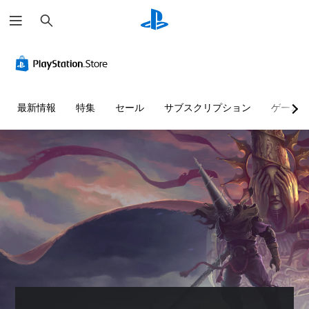
検
索
最新情報
特集
セール
サブスクリプション
ゲーム