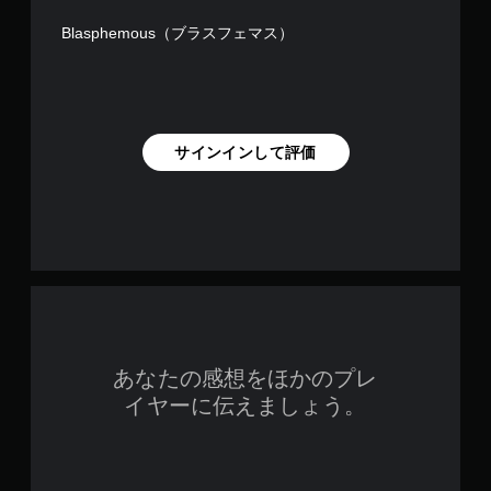
の狭い作品ではないからだ。 古典のような古めかしく堅苦し
い言語表現に、宗教色たっぷりな言い回し、ローマの有名な教
Blasphemous（ブラスフェマス）
会を思わせる荘厳で美しい背景、悪い方向に思い切りがよすぎ
る狂信感あふれる造形、おぞましいクリーチャーデザイン、驚
くほど細かく書き込まれたフレーバーテキストの量、その雰囲
気を味わうだけでも作り込みに舌を巻き、作者の情熱をひしひ
しと感じること請け合いだ。 EDは３種類あり、２週目以降
の特殊要素もあり、無料の大型アップデートにともないステー
サインインして評価
ジは拡張され、便利なシステムが追加され、複数のボスが追加
された、驚くほど遊び応えのあるボリュームも今作の魅力のひ
とつだ。 負の宗教色で描かれたおぞましい世界と、手強い高
難易度のクラシックなアクション、そして情熱的な作り込みに
よる圧倒的ボリューム、自信を持ってオススメできる一作であ
る。続編も発売済みだよ。
あなたの感想をほかのプレ
イヤーに伝えましょう。