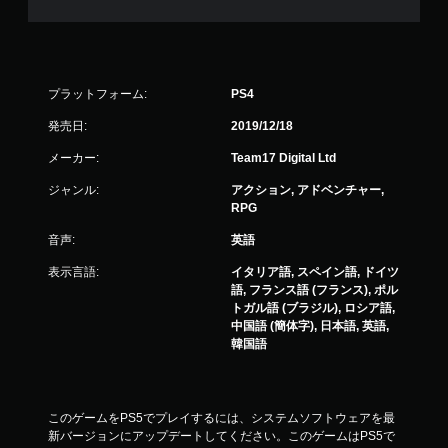
プラットフォーム:
PS4
発売日:
2019/12/18
メーカー:
Team17 Digital Ltd
ジャンル:
アクション, アドベンチャー,
RPG
音声:
英語
表示言語:
イタリア語, スペイン語, ドイツ
語, フランス語 (フランス), ポル
トガル語 (ブラジル), ロシア語,
中国語 (簡体字), 日本語, 英語,
韓国語
このゲームをPS5でプレイするには、システムソフトウェアを最
新バージョンにアップデートしてください。このゲームはPS5で