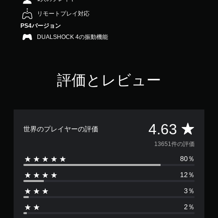
4
リモートプレイ対応
.
6
PS4バージョン
3
DUALSHOCK 4の振動機能
で
す
評価とレビュー
評
4.63
世界のプレイヤーの評価
価
13651件の評価
80％
数
12％
は
3％
1
2％
3