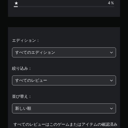
4％
6
5
1
、
エディション：
平
すべてのエディション
均
絞り込み：
評
すべてのレビュー
価
は
並び替え：
5
新しい順
段
すべてのレビューはこのゲームまたはアイテムの確認済み
階