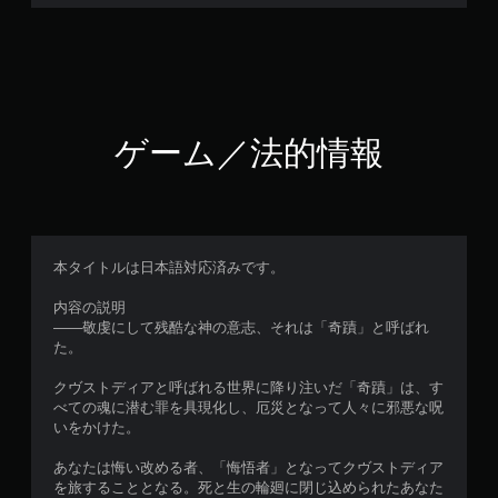
ゲーム／法的情報
本タイトルは日本語対応済みです。
内容の説明
――敬虔にして残酷な神の意志、それは「奇蹟」と呼ばれ
た。
クヴストディアと呼ばれる世界に降り注いだ「奇蹟」は、す
べての魂に潜む罪を具現化し、厄災となって人々に邪悪な呪
いをかけた。
あなたは悔い改める者、「悔悟者」となってクヴストディア
を旅することとなる。死と生の輪廻に閉じ込められたあなた