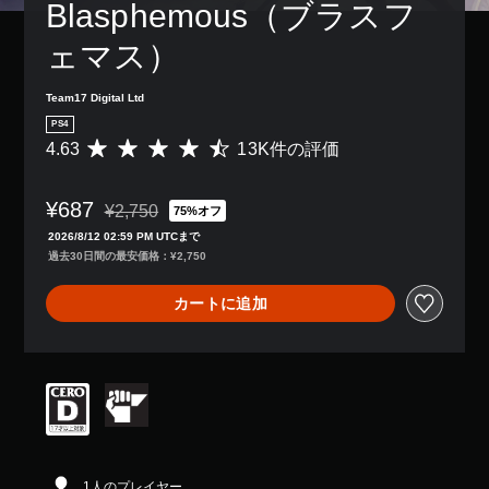
Blasphemous（ブラスフ
ェマス）
Team17 Digital Ltd
PS4
4.63
13K件の評価
評
価
数
¥687
は
¥2,750
75%オフ
通常価格¥2,750より値引き
1
2026/8/12 02:59 PM UTCまで
3
過去30日間の最安価格：¥2,750
K
、
カートに追加
平
均
評
価
は
5
段
階
中
の
1人のプレイヤー