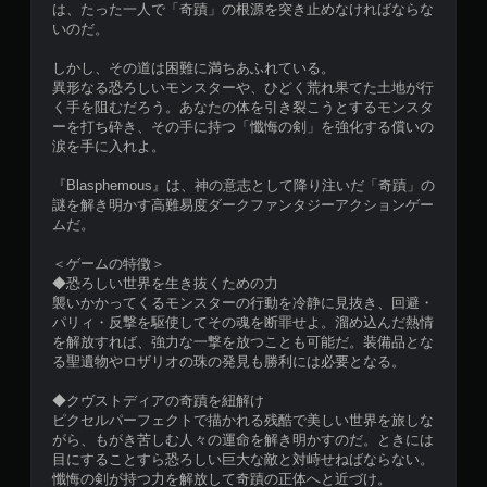
は、たった一人で「奇蹟」の根源を突き止めなければならな
いのだ。
しかし、その道は困難に満ちあふれている。
異形なる恐ろしいモンスターや、ひどく荒れ果てた土地が行
く手を阻むだろう。あなたの体を引き裂こうとするモンスタ
ーを打ち砕き、その手に持つ「懺悔の剣」を強化する償いの
涙を手に入れよ。
『Blasphemous』は、神の意志として降り注いだ「奇蹟」の
謎を解き明かす高難易度ダークファンタジーアクションゲー
ムだ。
＜ゲームの特徴＞
◆恐ろしい世界を生き抜くための力
襲いかかってくるモンスターの行動を冷静に見抜き、回避・
パリィ・反撃を駆使してその魂を断罪せよ。溜め込んだ熱情
を解放すれば、強力な一撃を放つことも可能だ。装備品とな
る聖遺物やロザリオの珠の発見も勝利には必要となる。
◆クヴストディアの奇蹟を紐解け
ピクセルパーフェクトで描かれる残酷で美しい世界を旅しな
がら、もがき苦しむ人々の運命を解き明かすのだ。ときには
目にすることすら恐ろしい巨大な敵と対峙せねばならない。
懺悔の剣が持つ力を解放して奇蹟の正体へと近づけ。