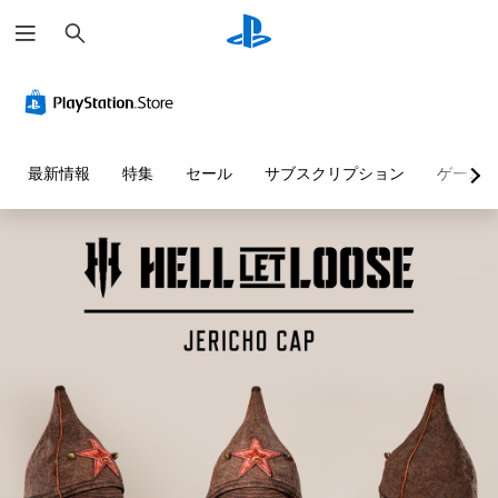
検
索
最新情報
特集
セール
サブスクリプション
ゲーム