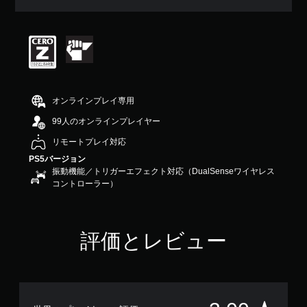
評
価
は
5
段
階
中
の
オンラインプレイ専用
3
で
99人のオンラインプレイヤー
す
リモートプレイ対応
PS5バージョン
振動機能／トリガーエフェクト対応（DualSenseワイヤレス
コントローラー）
評価とレビュー