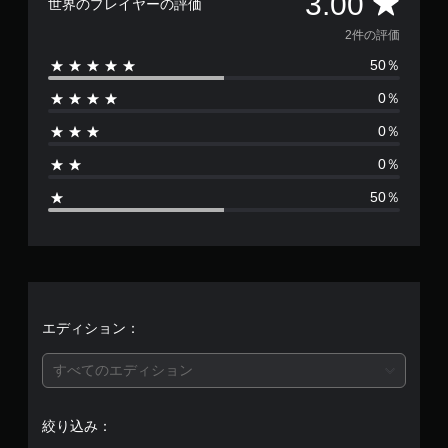
評
3.00
世界のプレイヤーの評価
価
2件の評価
50％
数
0％
は
0％
2
0％
、
50％
平
均
評
価
エディション：
は
すべてのエディション
5
絞り込み：
段