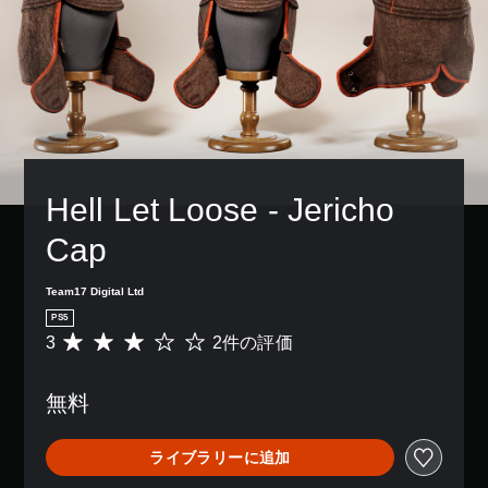
Hell Let Loose - Jericho 
Cap
Team17 Digital Ltd
PS5
3
2件の評価
評
価
数
無料
は
2
、
ライブラリーに追加
平
均