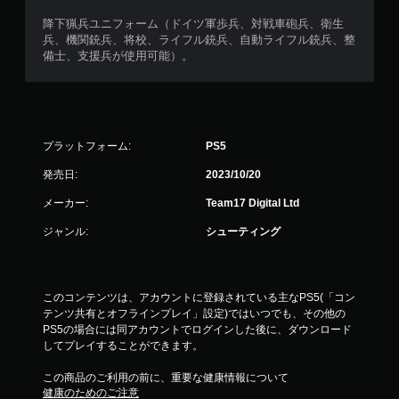
降下猟兵ユニフォーム（ドイツ軍歩兵、対戦車砲兵、衛生
兵、機関銃兵、将校、ライフル銃兵、自動ライフル銃兵、整
備士、支援兵が使用可能）。
プラットフォーム:
PS5
発売日:
2023/10/20
メーカー:
Team17 Digital Ltd
ジャンル:
シューティング
このコンテンツは、アカウントに登録されている主なPS5(「コン
テンツ共有とオフラインプレイ」設定)ではいつでも、その他の
PS5の場合には同アカウントでログインした後に、ダウンロード
してプレイすることができます。
この商品のご利用の前に、重要な健康情報について
健康のためのご注意