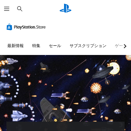
検
索
最新情報
特集
セール
サブスクリプション
ゲーム