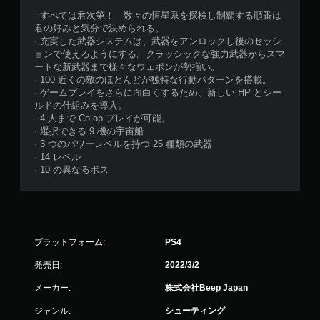
· すべては君次第！ 数々の恒星系を探検し制覇する順番は
君の好みと気分で決められる。
· 充実した武器システムは、武器をアンロックし後のセッシ
ョンで使えるようにする。クラッシックな強力武器からスマ
ートな新武器まで様々なウェポンが勢揃い。
· 100 近くの敵のほとんどが独特な行動パターンを搭載。
· ゲームプレイをさらに面白くするため、新しい HP とシー
ルドの仕組みを導入。
· 4 人まで Co-op プレイが可能。
· 選択できる 9 機の宇宙船
· 3 つのパワーレベルを持つ 25 種類の武器
· 14 レベル
· 10 の異なるボス
プラットフォーム:
PS4
発売日:
2022/3/2
メーカー:
株式会社Beep Japan
ジャンル:
シューティング