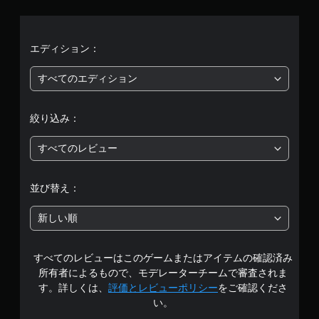
平
均
評
エディション：
価
すべてのエディション
は
絞り込み：
5
すべてのレビュー
段
階
並び替え：
中
新しい順
の
すべてのレビューはこのゲームまたはアイテムの確認済み
3
所有者によるもので、モデレーターチームで審査されま
.
す。詳しくは、
評価とレビューポリシー
をご確認くださ
い。
8