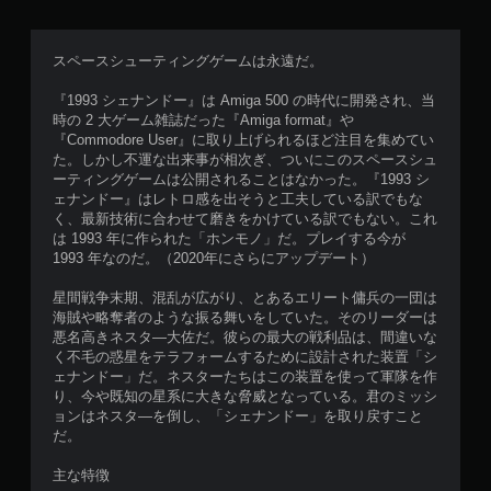
スペースシューティングゲームは永遠だ。
『1993 シェナンドー』は Amiga 500 の時代に開発され、当
時の 2 大ゲーム雑誌だった『Amiga format』や
『Commodore User』に取り上げられるほど注目を集めてい
た。しかし不運な出来事が相次ぎ、ついにこのスペースシュ
ーティングゲームは公開されることはなかった。『1993 シ
ェナンドー』はレトロ感を出そうと工夫している訳でもな
く、最新技術に合わせて磨きをかけている訳でもない。これ
は 1993 年に作られた「ホンモノ」だ。プレイする今が
1993 年なのだ。（2020年にさらにアップデート）
星間戦争末期、混乱が広がり、とあるエリート傭兵の一団は
海賊や略奪者のような振る舞いをしていた。そのリーダーは
悪名高きネスタ―大佐だ。彼らの最大の戦利品は、間違いな
く不毛の惑星をテラフォームするために設計された装置「シ
ェナンドー」だ。ネスターたちはこの装置を使って軍隊を作
り、今や既知の星系に大きな脅威となっている。君のミッシ
ョンはネスタ―を倒し、「シェナンドー」を取り戻すこと
だ。
主な特徴