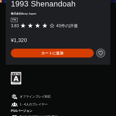
1993 Shenandoah
株式会社Beep Japan
PS4
3.83
40件の評価
評
価
数
¥1,320
は
4
0
カートに追加
、
平
均
評
価
は
5
段
階
中
オフラインプレイ対応
の
1 - 4人のプレイヤー
3
.
PS4バージョン
8