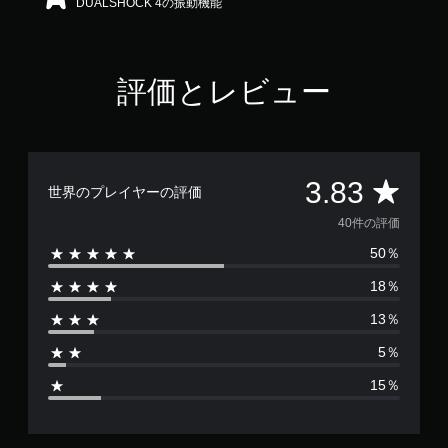
DUALSHOCK 4の振動機能
3
で
す
評価とレビュー
評
3.83
世界のプレイヤーの評価
価
40件の評価
50％
数
18％
は
13％
4
5％
0
15％
、