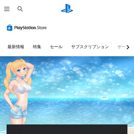
検
索
最新情報
特集
セール
サブスクリプション
ゲーム