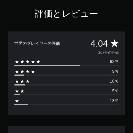
0
4
評価とレビュー
で
す
評
4.04
世界のプレイヤーの評価
価
207件の評価
63％
数
9％
は
10％
2
5％
0
13％
7
、
平