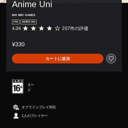
Anime Uni
BIG WAY GAMES
PS4
ANIME UNI
4.04
207件の評価
評
価
数
¥330
は
2
0
カートに追加
7
、
平
均
評
ヌー
価
ド
は
5
段
階
オフラインプレイ対応
中
1人のプレイヤー
の
4
.