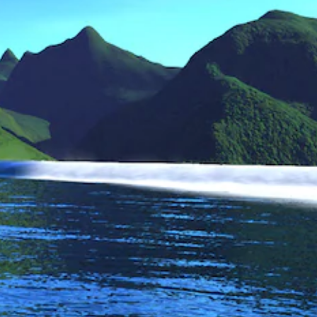
、
反
練
転
習
オ
用
プ
の
シ
モ
ョ
ー
ン
ド
が
が
用
用
意
意
さ
さ
れ
れ
て
て
い
い
ま
ま
す
す
。
。
ボ
ゲ
タ
ー
ン
ム
を