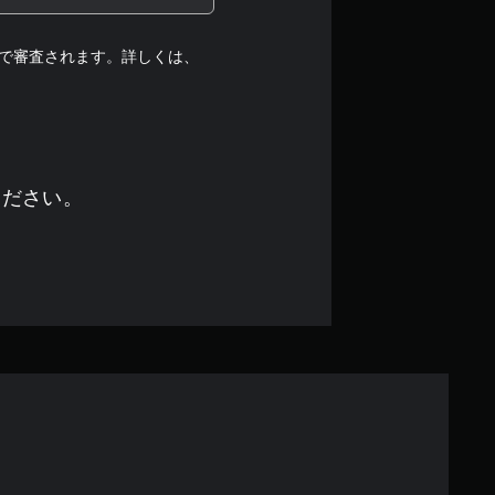
段
階
で審査されます。詳しくは、
中
の
3
ください。
.
1
2
で
す