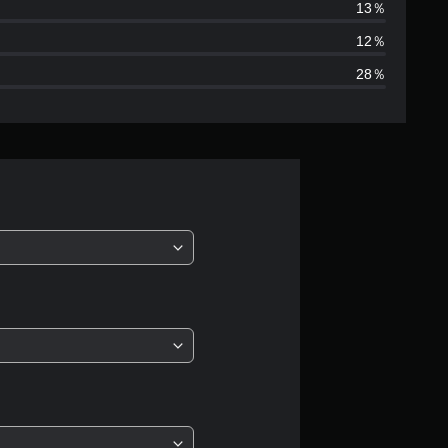
は
13％
1
12％
28％
5
6
、
平
均
評
価
は
5