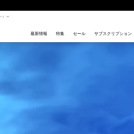
ート
最新情報
特集
セール
サブスクリプション