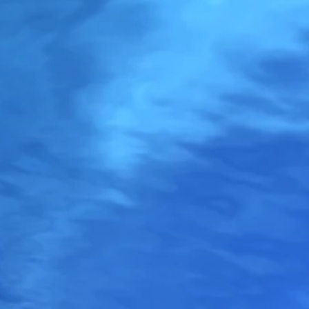
し
、
く
の
で
て
敵
、
感
き
、
、
字
度
ま
ゲ
ア
幕
を
す
ー
イ
な
い
。
ム
テ
し
く
全
ム
で
つ
体
、
プ
モ
か
の
操
レ
ノ
の
難
作
イ
ラ
オ
易
で
で
ル
プ
度
き
き
シ
音
を
る
ま
ョ
下
声
オ
す
ン
げ
ブ
。
す
か
る
ジ
べ
ら
こ
ェ
て
選
と
ク
の
べ
が
ト
ス
ま
で
な
ピ
す
き
ど
ー
。
ま
を
カ
す
、
ー
。
背
ス