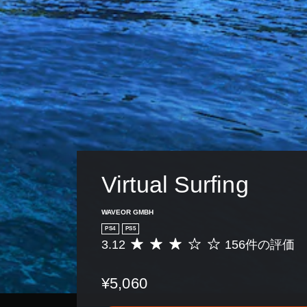
の
同
一
時
時
押
停
し
止
せ
ゲ
ず
ー
に
ム
プ
の
レ
プ
イ
レ
可
イ
能
中
Virtual Surfing
や
同
ム
時
ー
WAVEOR GMBH
に
ビ
複
PS4
PS5
ー
数
3.12
156件の評価
評
パ
の
価
ー
ボ
数
ト
タ
¥5,060
は
の
ン
1
再
を