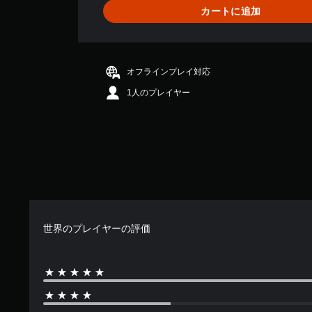
5
生
カートに追加
押
6
中
し
、
に
た
平
、
り
均
ゲ
長
評
ー
オフラインプレイ対応
押
価
ム
し
1人のプレイヤー
は
を
す
5
一
る
段
時
こ
階
停
と
中
止
な
の
で
く
3
き
ゲ
.
ま
ー
1
す
ム
2
。
を
世界のプレイヤーの評価
で
（
プ
す
オ
レ
フ
イ
ラ
し
イ
た
ン
り
プ