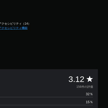
アクセシビリティ（14）
アクセシビリティ機能
評
3.12
価
156件の評価
32％
数
15％