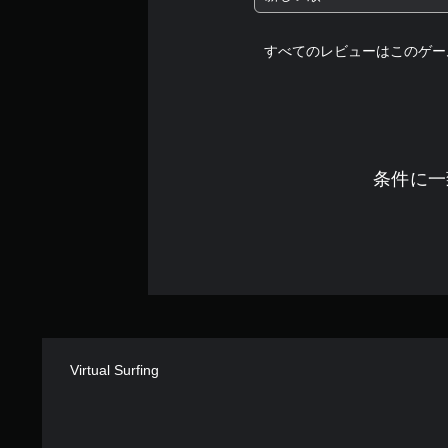
ー
ル
すべてのレビューはこのゲー
な
し
で
プ
レ
イ
条件に一
可
能
モ
ー
シ
ョ
ン
コ
ン
Virtual Surfing
ト
ロ
ー
ル
を