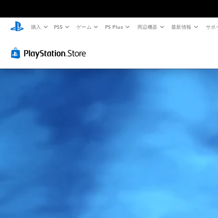
購入
PS5
ゲーム
PS Plus
周辺機器
最新情報
サポ
ハ
音
字
ス
難
イ
量
幕
テ
易
コ
コ
な
ィ
度
ン
ン
し
ッ
調
ト
ト
で
ク
整
ラ
ロ
プ
の
（
ス
ー
レ
感
基
ト
ル
イ
度
本
映
可
調
）
個
像
能
整
々
ゲ
の
（
ー
人
音
音
基
ム
物
声
量
の
や
に
本
を
難
キ
よ
）
下
易
ャ
る
ス
げ
度
ラ
会
テ
た
を
ク
話
ィ
り
変
タ
が
ッ
消
更
ー
な
ク
音