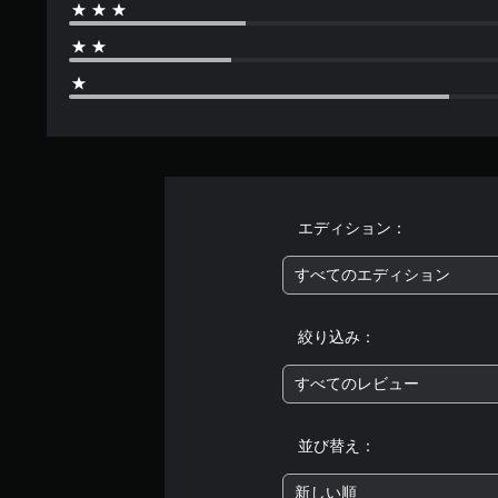
メ
レ
ニ
イ
ュ
の
ー
み
を
）
操
作
で
き
ま
す
エディション：
。
すべてのエディション
モ
ー
絞り込み：
シ
ョ
すべてのレビュー
ン
コ
ン
並び替え：
ト
ロ
新しい順