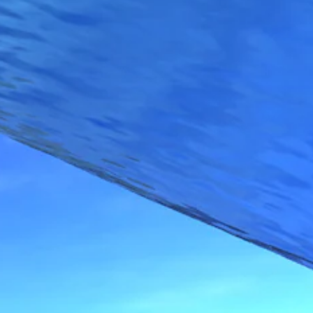
で
景
テ
同
と
練
じ
ィ
区
音
習
ッ
別
声
モ
ク
し
を
ー
操
て
出
ド
わ
作
力
か
の
す
ゲ
り
反
る
ー
や
よ
ム
転
す
う
の
（
く
設
メ
基
表
定
イ
示
本
で
ン
で
）
き
プ
き
ま
レ
ス
ま
す
イ
テ
す
。
に
ィ
。
影
ッ
響
ク
し
操
な
作
い
の