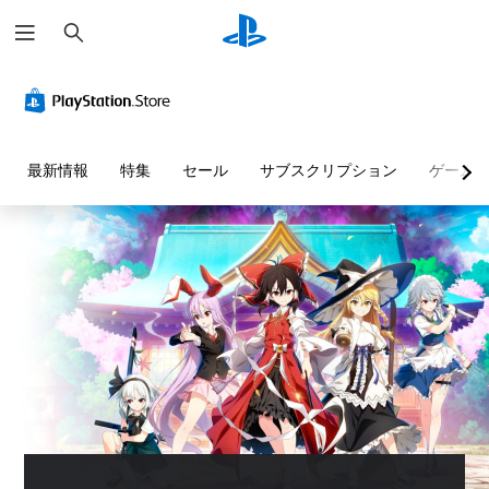
検
索
最新情報
特集
セール
サブスクリプション
ゲーム