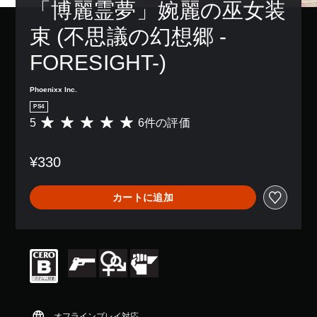
「博麗霊夢」婉麗の巫女装
束 (不思議の幻想郷 -
FORESIGHT-)
Phoenixx Inc.
PS4
5
6件の評価
評
価
数
¥330
は
6
、
カートに追加
平
均
評
価
は
5
段
階
中
の
オフラインプレイ対応