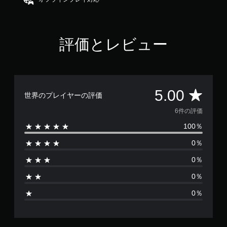
5
で
す
評価とレビュー
評
5.00
世界のプレイヤーの評価
価
6件の評価
100％
数
0％
は
0％
6
0％
、
0％
平
均