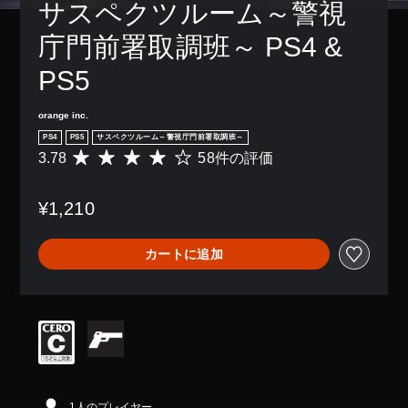
の
し
サスペクツルーム～警視
ア
み
続
ク
字
け
庁門前署取調班～ PS4 & 
シ
幕
ず
ョ
が
に
PS5
ン
表
ゲ
を
示
ー
行
orange inc.
さ
ム
う
れ
を
PS4
PS5
サスペクツルーム～警視庁門前署取調班～
際
ま
プ
3.78
58件の評価
評
に
す
レ
価
ゲ
。
イ
数
ー
し
¥1,210
は
ム
た
5
の
り
8
ス
メ
カートに追加
、
ピ
ニ
平
ー
ュ
均
ド
ー
評
を
を
価
落
操
は
と
作
5
せ
で
段
ま
き
階
す
ま
中
。
1人のプレイヤー