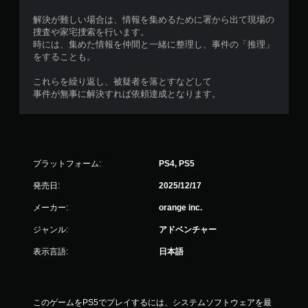
解決が難しい場合は、情報を集めるために署から出て現場の
捜査や家宅捜索を行います。
時には、集めた情報を仲間と一緒に整理し、事件の「推理」
をすることも。
これらを繰り返し、被疑者を落とすなどして
事件が無事に解決すれば依頼達成となります。
プラットフォーム:
PS4, PS5
発売日:
2025/12/17
メーカー:
orange inc.
ジャンル:
アドベンチャー
表示言語:
日本語
このゲームをPS5でプレイするには、システムソフトウェアを最