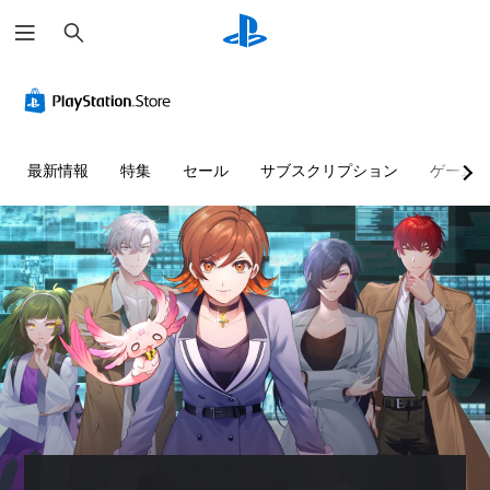
検
索
字
ボ
ゲ
幕
タ
ー
（
ン
ム
基
を
ス
本
押
ピ
最新情報
特集
セール
サブスクリプション
ゲーム
）
し
ー
続
ド
主
け
（
要
ず
基
な
ス
に
本
ト
プ
）
ー
レ
一
リ
イ
定
ー
可
時
と
能
間
キ
ま
ャ
ボ
た
ラ
タ
は
ク
ン
特
タ
を
定
ー
押
の