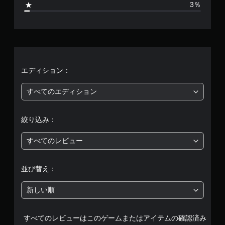
3％
れ
わ
、
ま
ず
す
に
平
。
ゲ
ー
均
ム
手
を
動
評
エディション：
プ
セ
レ
ー
価
イ
すべてのエディション
ブ
で
き
は
自
ま
分
絞り込み：
す
5
の
。
好
すべてのレビュー
段
き
な
階
タ
並び替え：
イ
中
ミ
新しい順
ン
の
グ
で
すべてのレビューはこのゲームまたはアイテムの確認済み
ゲ
3