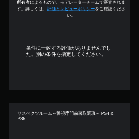
ー
所有者によるもので、モデレーターチームで審査されま
ム
.
す。詳しくは、
評価とレビューポリシー
をご確認くださ
を
い。
セ
7
ー
ブ
8
し
て
で
中
条件に一致する評価がありませんでし
断
す
た。別の条件を指定してください。
で
き
、
セ
ー
ブ
し
た
と
こ
ろ
サスペクツルーム～警視庁門前署取調班～ PS4 &
PS5
か
ら
ゲ
ー