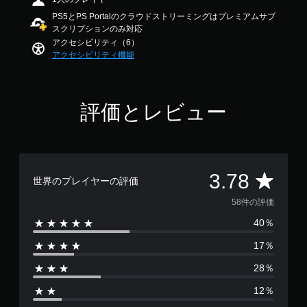
す
の
。
PS5とPS Portalのクラウドストリーミングはプレミアムサブ
3
スクリプションのみ対応
操
.
アクセシビリティ（6）
作
7
タ
アクセシビリティ機能
方
8
ッ
法
で
チ
す
の
操
確
作
評価とレビュー
認
な
し
ゲ
ー
で
ム
プ
の
レ
評
3.78
操
世界のプレイヤーの評価
イ
作
可
価
58件の評価
方
能
法
40％
数
を
タ
い
ッ
17％
は
つ
チ
で
操
28％
5
も
作
12％
見
を
8
ら
使