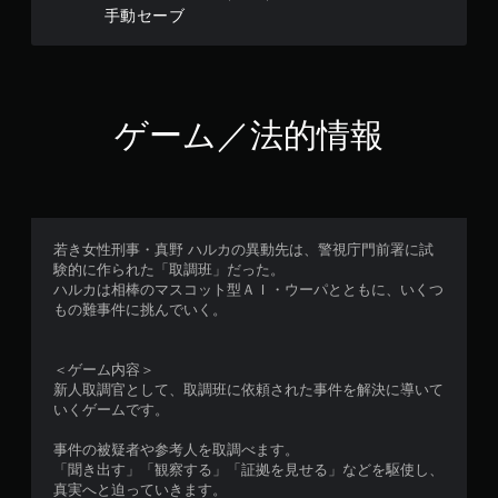
手動セーブ
ゲーム／法的情報
若き女性刑事・真野 ハルカの異動先は、警視庁門前署に試
験的に作られた「取調班」だった。
ハルカは相棒のマスコット型ＡＩ・ウーパとともに、いくつ
もの難事件に挑んでいく。
＜ゲーム内容＞
新人取調官として、取調班に依頼された事件を解決に導いて
いくゲームです。
事件の被疑者や参考人を取調べます。
「聞き出す」「観察する」「証拠を見せる」などを駆使し、
真実へと迫っていきます。