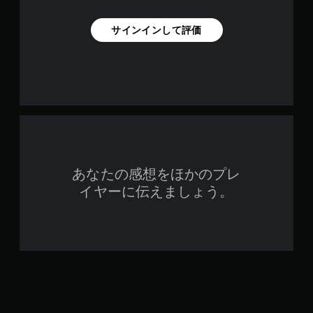
ム
を
再
サインインして評価
開
で
き
ま
す
。
あなたの感想をほかのプレ
イヤーに伝えましょう。