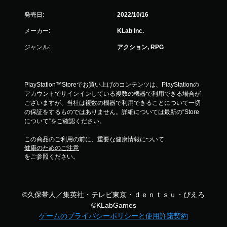
発売日:
2022/10/16
メーカー:
KLab Inc.
ジャンル:
アクション, RPG
PlayStation™Storeでお買い上げのコンテンツは、PlayStationの
アカウントでサインインしている複数の機器で利用できる場合が
ございますが、当社は複数の機器で利用できることについて一切
の保証をするものではありません。詳細については最新の“Store
について”をご確認ください。
この商品のご利用の前に、重要な健康情報について
健康のためのご注意
をご参照ください。
©久保帯人／集英社・テレビ東京・ｄｅｎｔｓｕ・ぴえろ
©KLabGames
ゲームのプライバシーポリシーと使用許諾契約