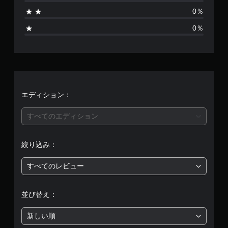
り
0％
ま
0％
せ
ん
エディション：
すべてのエディション
絞り込み：
すべてのレビュー
並び替え：
新しい順