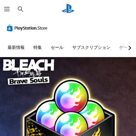
検
索
最新情報
特集
セール
サブスクリプション
ゲーム