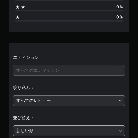
り
0％
ま
0％
せ
ん
エディション：
すべてのエディション
絞り込み：
すべてのレビュー
並び替え：
新しい順