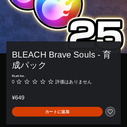
BLEACH Brave Souls - 育
成パック
KLab Inc.
0
評価はありません
評
価
は
¥649
あ
り
ま
カートに追加
せ
ん