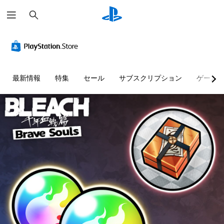
検
索
最新情報
特集
セール
サブスクリプション
ゲーム