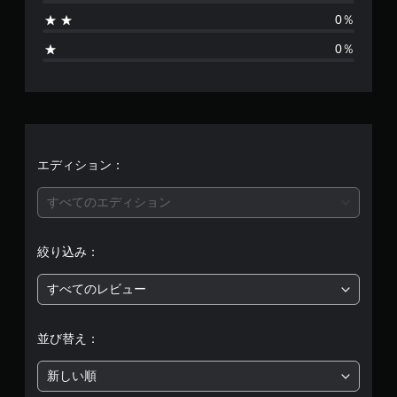
り
0％
ま
0％
せ
ん
エディション：
すべてのエディション
絞り込み：
すべてのレビュー
並び替え：
新しい順