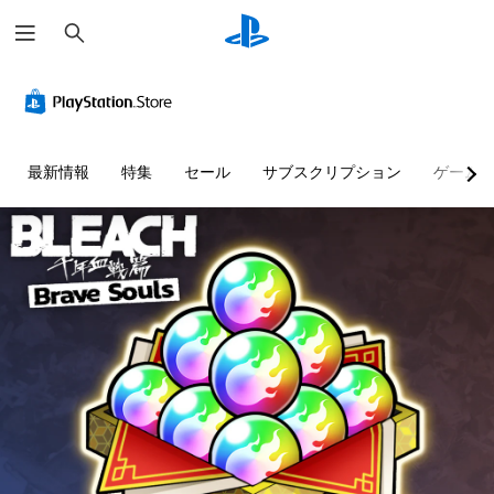
検
索
最新情報
特集
セール
サブスクリプション
ゲーム