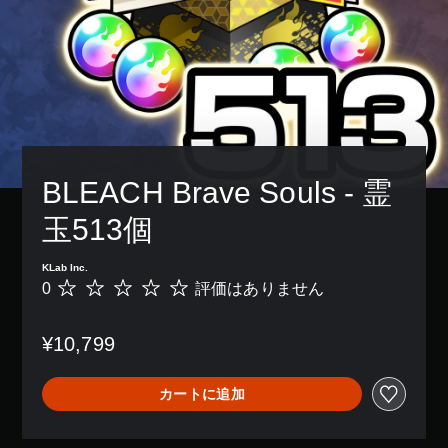
BLEACH Brave Souls - 霊
玉513個
KLab Inc.
0
評価はありません
評
価
は
¥10,799
あ
り
ま
カートに追加
せ
ん