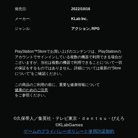
発売日:
2022/10/16
メーカー:
KLab Inc.
ジャンル:
アクション, RPG
PlayStation™Storeでお買い上げのコンテンツは、PlayStationの
アカウントでサインインしている複数の機器で利用できる場合が
ございますが、当社は複数の機器で利用できることについて一切
の保証をするものではありません。詳細については最新の“Store
について”をご確認ください。
この商品のご利用の前に、重要な健康情報について
健康のためのご注意
をご参照ください。
©久保帯人／集英社・テレビ東京・ｄｅｎｔｓｕ・ぴえろ
©KLabGames
ゲームのプライバシーポリシーと使用許諾契約