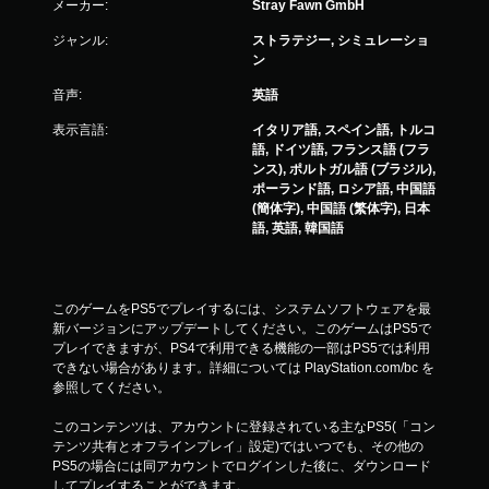
メーカー:
Stray Fawn GmbH
ジャンル:
ストラテジー, シミュレーショ
ン
音声:
英語
表示言語:
イタリア語, スペイン語, トルコ
語, ドイツ語, フランス語 (フラ
ンス), ポルトガル語 (ブラジル),
ポーランド語, ロシア語, 中国語
(簡体字), 中国語 (繁体字), 日本
語, 英語, 韓国語
このゲームをPS5でプレイするには、システムソフトウェアを最
新バージョンにアップデートしてください。このゲームはPS5で
プレイできますが、PS4で利用できる機能の一部はPS5では利用
できない場合があります。詳細については PlayStation.com/bc を
参照してください。
このコンテンツは、アカウントに登録されている主なPS5(「コン
テンツ共有とオフラインプレイ」設定)ではいつでも、その他の
PS5の場合には同アカウントでログインした後に、ダウンロード
してプレイすることができます。