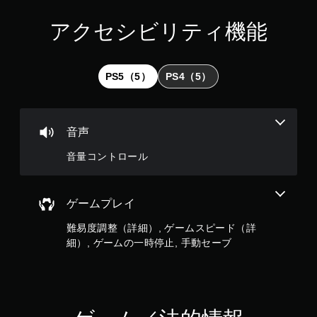
ン
グ
アクセシビリティ機能
で
ゲ
ー
ム
PS5（5）
PS4（5）
を
セ
ー
ブ
音声
し
て
音量コントロール
中
断
で
き
ゲームプレイ
、
セ
難易度調整（詳細）, ゲームスピード（詳
ー
細）, ゲームの一時停止, 手動セーブ
ブ
し
た
と
こ
ろ