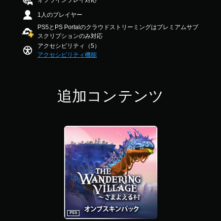
オフラインプレイ対応
し
4
や
1人のプレイヤー
.
す
5
PS5とPS Portalのクラウドストリーミングはプレミアムサブ
く
3
スクリプションのみ対応
で
で
アクセシビリティ（5）
き
す
アクセシビリティ機能
ま
す
。
追加コンテンツ
ゲ
ー
ム
ス
ピ
ー
ド
（
詳
細
）
ゲ
PS5
ー