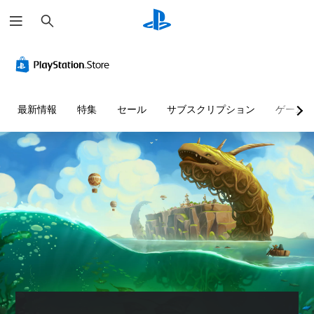
検
索
音
難
量
易
コ
度
ン
調
ト
整
最新情報
特集
セール
サブスクリプション
ゲーム
ロ
（
ー
詳
ル
細
）
個
々
ゲ
の
ー
音
ム
量
の
を
難
下
易
げ
度
た
を
り
変
消
更
音
し
で
た