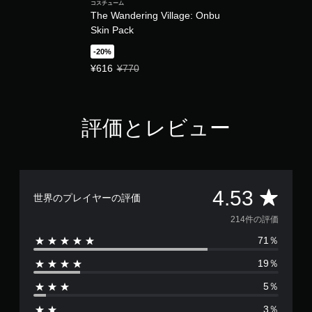
コスチューム
ム
The Wandering Village: Onbu
全
Skin Pack
体
の
-20%
ス
特別価格 ¥616 通常価格 ¥770
¥616
¥770
ピ
ー
ド
を
評価とレビュー
落
と
し
、
ゆ
っ
評
4.53
世界のプレイヤーの評価
く
り
価
214件の評価
プ
レ
71％
数
イ
で
19％
は
き
5％
ま
2
す
3％
。