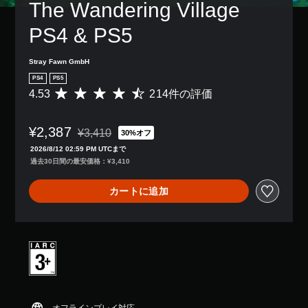
The Wandering Village 
き
り
ま
、
PS4 & PS5
す
ア
。
シ
ス
Stray Fawn GmbH
ト
PS4
PS5
機
4.53
214件の評価
能
評
を
価
有
数
¥2,387
効
は
¥3,410
30%オフ
通常価格¥3,410より値引き
に
2
2026/8/12 02:59 PM UTCまで
す
1
過去30日間の最安価格：¥3,410
る
4
こ
、
カートに追加
と
平
で
均
、
評
ゲ
価
ー
は
ム
5
を
段
プ
階
レ
中
イ
の