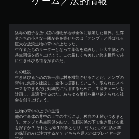
ゲーム／法的情報
か
ら
ゲ
ー
ム
を
猛毒の胞子を放つ謎の植物が地球全体に繁殖した世界。生存
再
者たちの小さな一団が身を寄せたのは「オンブ」と呼ばれる
開
巨大な放浪生物の背中の上だった。
で
生存者たちのリーダーとなって集落を建設し、巨大生物との
き
共生関係を築き上げよう。この厳しくも美しい終末世界で共
ま
に生き延びる道を探すのだ。
す
。
村の建設
生き延びるための第一歩は村を機能させることだ。オンブの
背中に集落を建設し、全体に拡張していこう。限られたスペ
ースをできるだけ効率的に活用するために、生産チェーンを
計画し、最適化するのだ。あらゆる困難を乗り越えられる社
会を創り上げよう。
生物の背中の上での生活
他の生命体の背中の上での生活には、独自の困難がつきまと
う。オンブと共生関係を結び、信頼関係の下で生き延びる道
を探すか？ それとも寄生関係となり、村人たちの生活水準
の保証のみに注力するか？ どちらを選ぶかはプレイヤー次
第だ。