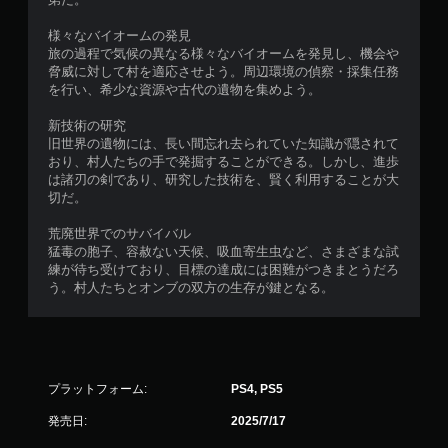
様々なバイオームの発見
旅の過程で気候の異なる様々なバイオームを発見し、機会や
脅威に対して村を適応させよう。周辺環境の偵察・採集任務
を行い、希少な資源や古代の遺物を集めよう。
新技術の研究
旧世界の遺物には、長い間忘れ去られていた知識が隠されて
おり、村人たちの手で発掘することができる。しかし、進歩
は諸刃の剣であり、研究した技術を、賢く利用することが大
切だ。
荒廃世界でのサバイバル
猛毒の胞子、容赦ない天候、吸血寄生虫など、さまざまな試
練が待ち受けており、目標の達成には困難がつきまとうだろ
う。村人たちとオンブの双方の生存が鍵となる。
プラットフォーム:
PS4, PS5
発売日:
2025/7/17