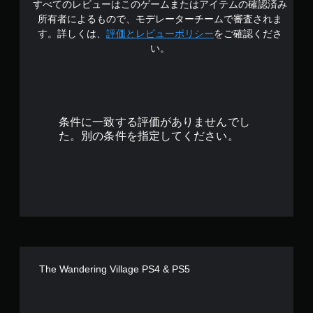
すべてのレビューはこのゲームまたはアイテムの確認済み
の
ー
所有者によるもので、モデレーターチームで審査されま
ト
4
す。詳しくは、
評価とレビューポリシー
をご確認くださ
の
い。
再
.
生
中
5
に
、
3
ゲ
条件に一致する評価がありませんでし
ー
で
た。別の条件を指定してください。
ム
を
す
一
時
停
止
で
き
ま
す
。
The Wandering Village PS4 & PS5
（
オ
フ
ラ