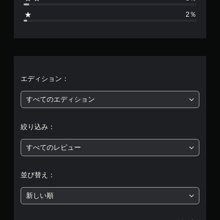
1
2％
ゲ
4
ー
、
ム
の
平
一
時
均
エディション：
停
止
評
すべてのエディション
ゲ
ー
価
ム
絞り込み：
の
は
プ
すべてのレビュー
レ
5
イ
中
段
並び替え：
や
ム
階
ー
新しい順
ビ
中
ー
パ