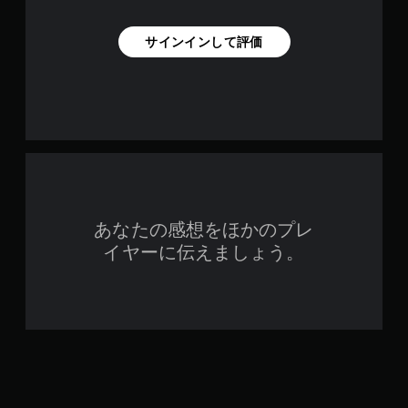
イ
ン
サインインして評価
プ
レ
イ
の
み
）
手
動
セ
あなたの感想をほかのプレ
ー
ブ
イヤーに伝えましょう。
自
分
の
好
き
な
タ
イ
ミ