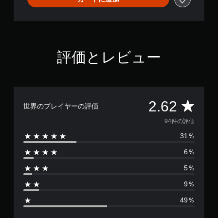
評価とレビュー
評
2.62
世界のプレイヤーの評価
価
94件の評価
31％
数
6％
は
5％
9
9％
4
49％
、