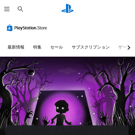
検
索
最新情報
特集
セール
サブスクリプション
ゲーム