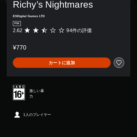
Richy’s Nightmares
ESDigital Games LTD
PS4
2.62
94件の評価
評
価
数
¥770
は
9
4
カートに追加
、
平
均
評
価
激しい暴
は
力
5
段
階
中
1人のプレイヤー
の
2
.
6