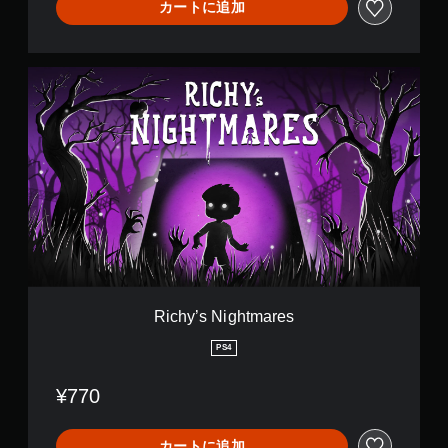
カートに追加
R
i
c
h
y
’
s
N
i
g
h
t
m
a
Richy’s Nightmares
r
e
PS4
s
¥770
カートに追加