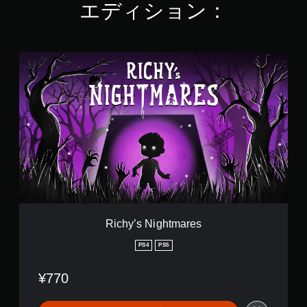
エディション：
2
で
す
R
i
c
h
y
’
s
N
i
g
h
t
m
a
Richy’s Nightmares
r
e
PS4
PS5
s
¥770