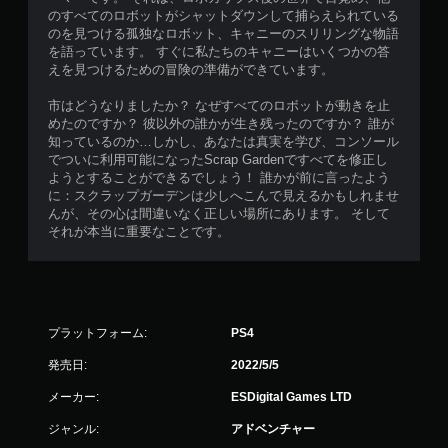
のすべてのロボットがシャットダウンして捕らえられている
のを見つける孤独なロボット、キャニーのスリリングな物語
を語っています。 すぐに私たちのキャニーはいくつかの答
えを見つけるための冒険の準備ができています。
市はどうなりましたか？ なぜすべてのロボットが動きを止
めたのですか？ 彼以外の誰かが生き残ったのですか？ 誰が
知っているのか…しかし、あなたは真実を学び、コンソール
でついに利用可能になったScrap Gardenですべてを修正し
ようとすることができるでしょう！ 誰かが前に言ったよう
に：スクラップガーデンは少しへこんで見えるかもしれませ
んが、その心は間違いなく正しい場所にあります。 そして
それが本当に重要なことです。
プラットフォーム:
PS4
発売日:
2022/5/5
メーカー:
ESDigital Games LTD
ジャンル:
アドベンチャー