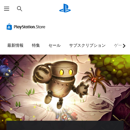
検
索
最新情報
特集
セール
サブスクリプション
ゲーム