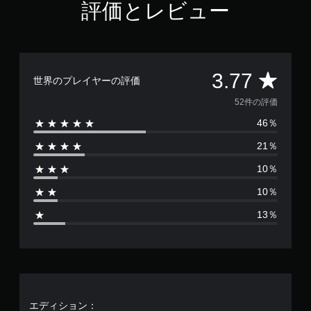
評価とレビュー
7
で
す
評
3.77
世界のプレイヤーの評価
価
52件の評価
46％
数
21％
は
10％
5
10％
2
13％
、
平
均
評
エディション：