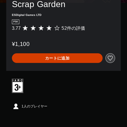
Scrap Garden
ESDigital Games LTD
PS4
3.77
52件の評価
評
価
数
¥1,100
は
5
2
カートに追加
、
平
均
評
価
は
5
段
階
中
1人のプレイヤー
の
3
.
7