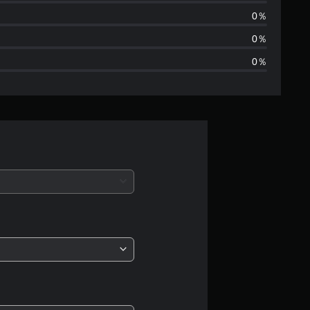
は
0％
1
0％
0％
、
平
均
評
価
は
5
段
階