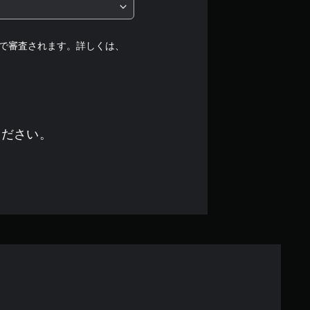
中
の
で審査されます。詳しくは、
1
で
す
ください。