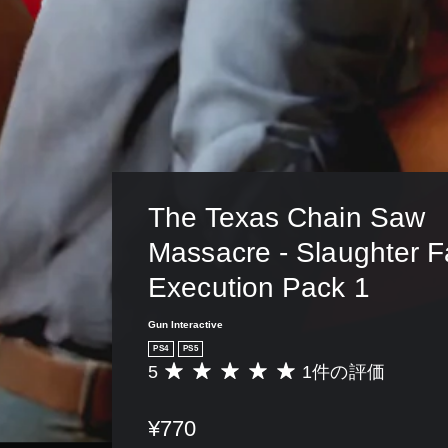
The Texas Chain Saw 
Massacre - Slaughter F
Execution Pack 1
Gun Interactive
PS4
PS5
5
1件の評価
評
価
数
¥770
は