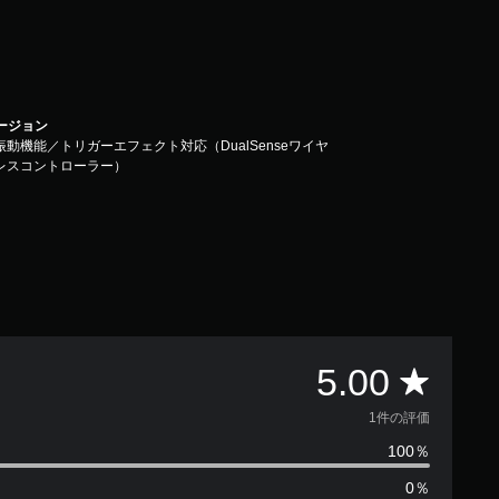
バージョン
振動機能／トリガーエフェクト対応（DualSenseワイヤ
レスコントローラー）
評
5.00
価
1件の評価
100％
数
0％