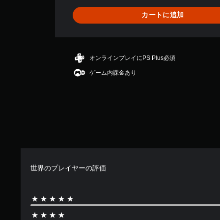
1
、
カートに追加
平
均
評
価
は
オンラインプレイにPS Plus必須
5
ゲーム内課金あり
段
階
中
の
5
で
す
世界のプレイヤーの評価