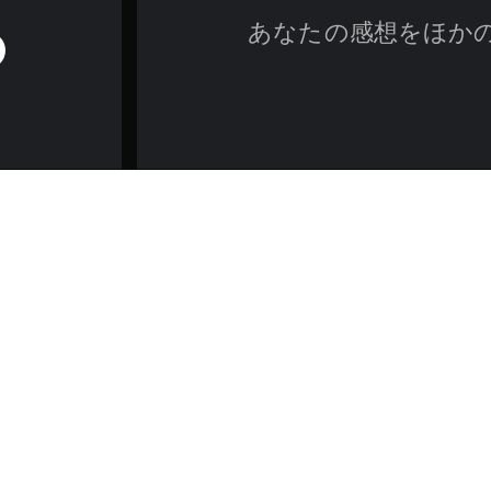
あなたの感想をほか
ゲーム／法的情報
の新たな胸が張り裂けるような処刑で、犠牲者に恐怖を解き放ちましょ
ッチハイカー、シシー、ジョニーがそれぞれ1キルずつ含まれています。