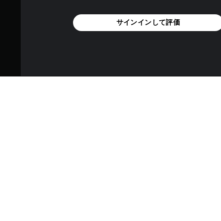
サインインして評価
スローター・ファミリー向け
ェイス、ザ・クック、ザ・ヒ