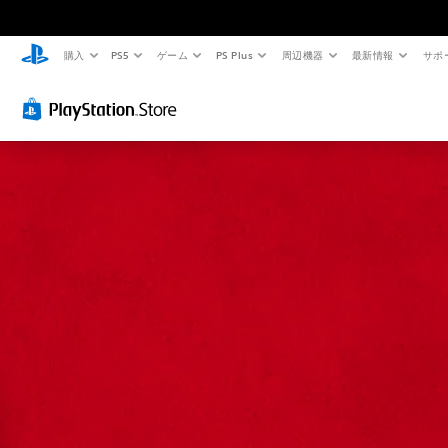
購入
PS5
ゲーム
PS Plus
周辺機器
最新情報
サポ