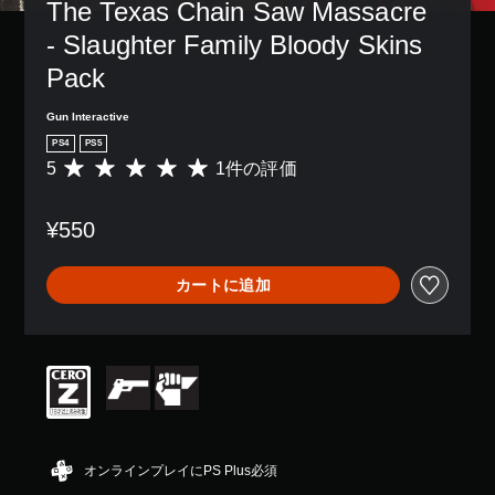
The Texas Chain Saw Massacre 
- Slaughter Family Bloody Skins 
Pack
Gun Interactive
PS4
PS5
5
1件の評価
評
価
数
¥550
は
1
、
カートに追加
平
均
評
価
は
5
段
階
中
の
オンラインプレイにPS Plus必須
5