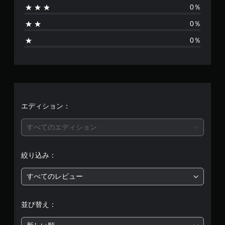
0％
1
0％
、
0％
平
均
評
価
エディション：
は
すべてのエディション
5
絞り込み：
段
すべてのレビュー
階
中
並び替え：
の