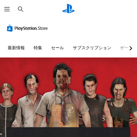
検
索
最新情報
特集
セール
サブスクリプション
ゲーム