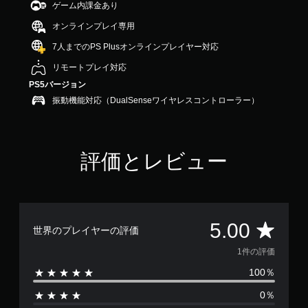
ゲーム内課金あり
で
す
オンラインプレイ専用
7人までのPS Plusオンラインプレイヤー対応
リモートプレイ対応
PS5バージョン
振動機能対応（DualSenseワイヤレスコントローラー）
評価とレビュー
評
5.00
世界のプレイヤーの評価
価
1件の評価
100％
数
0％
は