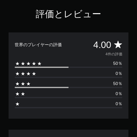
評価とレビュー
評
4.00
世界のプレイヤーの評価
価
4件の評価
50％
数
0％
は
50％
4
0％
、
0％
平
均
評