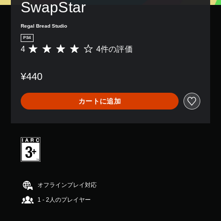
SwapStar
Regal Bread Studio
PS4
4
4件の評価
評
価
数
¥440
は
4
、
カートに追加
平
均
評
価
は
5
段
階
中
の
オフラインプレイ対応
4
1 - 2人のプレイヤー
で
す