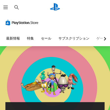
検
索
最新情報
特集
セール
サブスクリプション
ゲーム