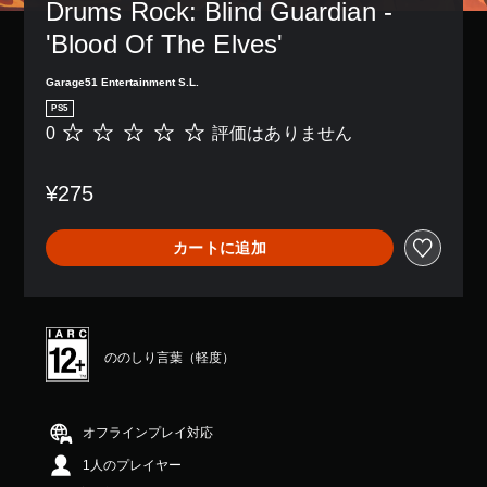
Drums Rock: Blind Guardian - 
'Blood Of The Elves'
Garage51 Entertainment S.L.
PS5
0
評価はありません
評
価
は
¥275
あ
り
ま
カートに追加
せ
ん
ののしり言葉（軽度）
オフラインプレイ対応
1人のプレイヤー