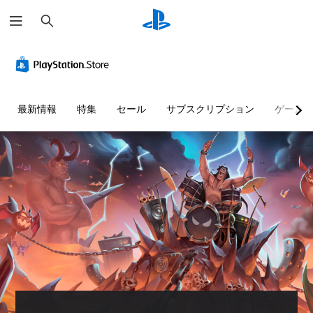
検
索
最新情報
特集
セール
サブスクリプション
ゲーム