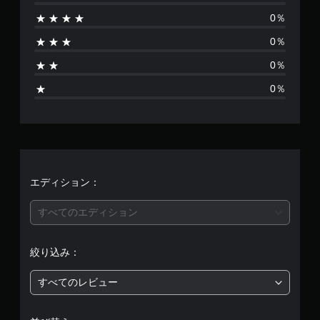
は
0％
あ
0％
り
0％
ま
0％
せ
ん
エディション：
すべてのエディション
絞り込み：
すべてのレビュー