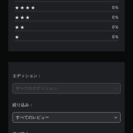
は
0％
あ
0％
り
0％
ま
0％
せ
ん
エディション：
すべてのエディション
絞り込み：
すべてのレビュー