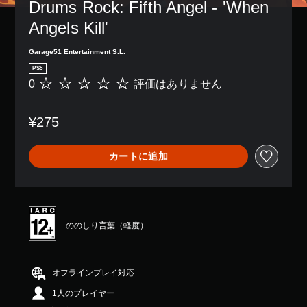
Drums Rock: Fifth Angel - 'When 
Angels Kill'
Garage51 Entertainment S.L.
PS5
0
評価はありません
評
価
は
¥275
あ
り
ま
カートに追加
せ
ん
ののしり言葉（軽度）
オフラインプレイ対応
1人のプレイヤー