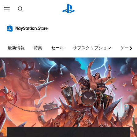
検
索
最新情報
特集
セール
サブスクリプション
ゲーム