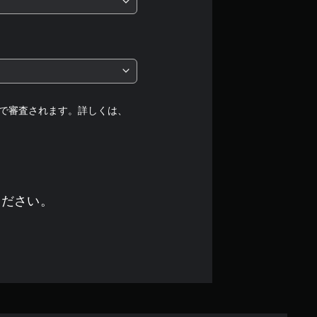
5
段
階
中
で審査されます。詳しくは、
の
4
.
ください。
4
2
で