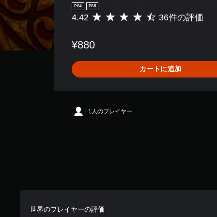
PS4
PS5
4.42
36件の評価
評
価
数
¥880
は
3
6
カートに追加
、
平
均
評
価
1人のプレイヤー
は
5
段
階
中
の
4
.
4
2
世界のプレイヤーの評価
で