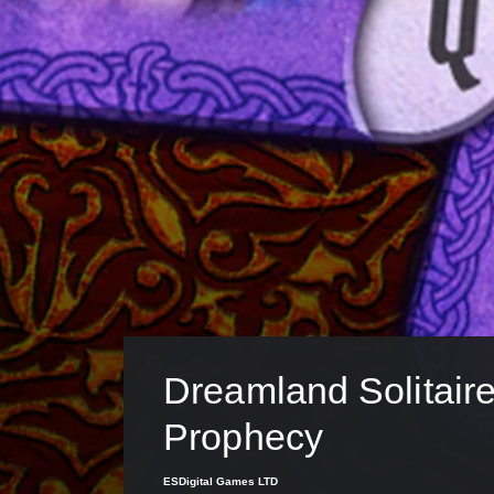
Dreamland Solitaire
Prophecy
ESDigital Games LTD