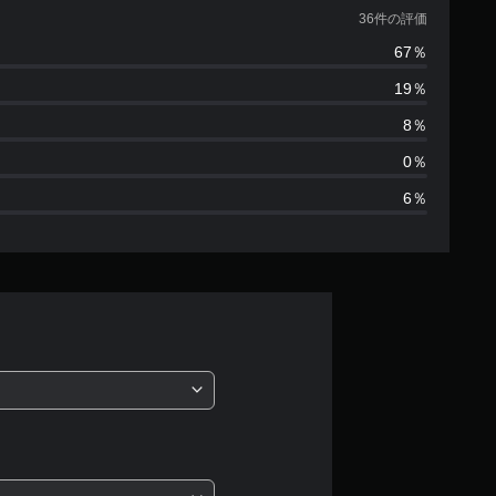
価
36件の評価
67％
数
19％
は
8％
3
0％
6％
6
、
平
均
評
価
は