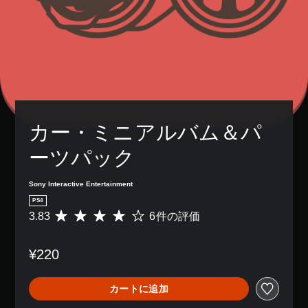
カー・ミニアルバム＆パ
ーツパック
Sony Interactive Entertainment
PS4
3.83
6件の評価
評
価
数
¥220
は
6
、
カートに追加
平
均