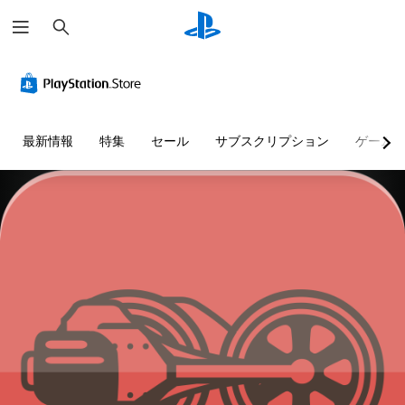
検
索
最新情報
特集
セール
サブスクリプション
ゲーム