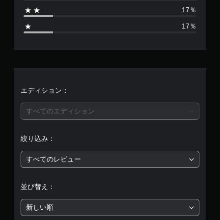
6
17％
、
17％
平
均
評
価
エディション：
は
すべてのエディション
5
絞り込み：
段
すべてのレビュー
階
中
並び替え：
の
新しい順