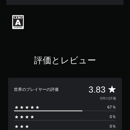
評
価
は
5
段
階
中
の
3
.
8
評価とレビュー
3
で
す
評
3.83
世界のプレイヤーの評価
価
6件の評価
67％
数
0％
は
0％