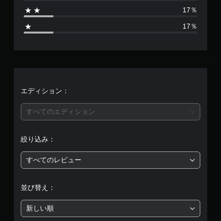
6
17％
、
17％
平
均
評
価
エディション：
は
すべてのエディション
5
絞り込み：
段
すべてのレビュー
階
中
並び替え：
の
新しい順