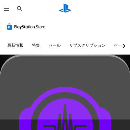
検
索
最新情報
特集
セール
サブスクリプション
ゲーム