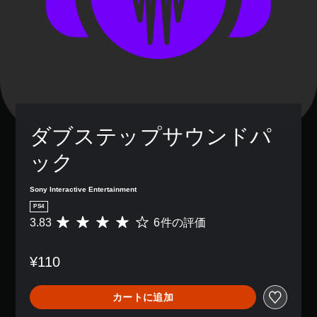
ダブステップサウンドパ
ック
Sony Interactive Entertainment
PS4
3.83
6件の評価
評
価
数
¥110
は
6
、
カートに追加
平
均