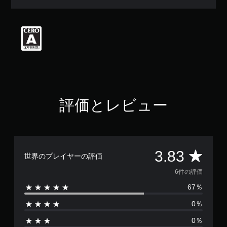
評
価
は
5
段
階
中
の
3
.
8
評価とレビュー
3
で
す
評
3.83
世界のプレイヤーの評価
価
6件の評価
67％
数
0％
は
0％