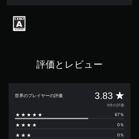
評
価
は
5
段
階
中
の
3
.
8
評価とレビュー
3
で
す
評
3.83
世界のプレイヤーの評価
価
6件の評価
67％
数
0％
は
0％