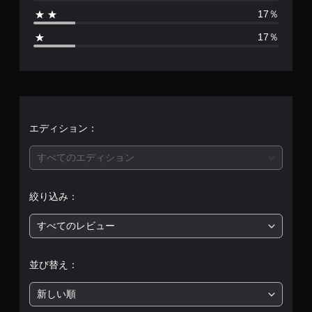
6
17％
、
17％
平
均
評
価
エディション：
は
すべてのエディション
5
絞り込み：
段
すべてのレビュー
階
中
並び替え：
の
新しい順