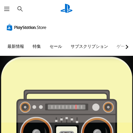
検
索
最新情報
特集
セール
サブスクリプション
ゲーム