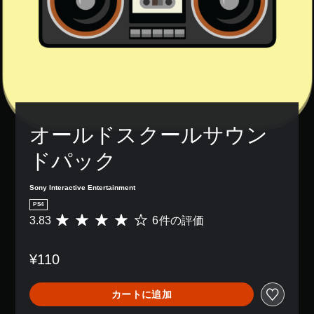
オールドスクールサウン
ドパック
Sony Interactive Entertainment
PS4
3.83
6件の評価
評
価
数
¥110
は
6
、
カートに追加
平
均