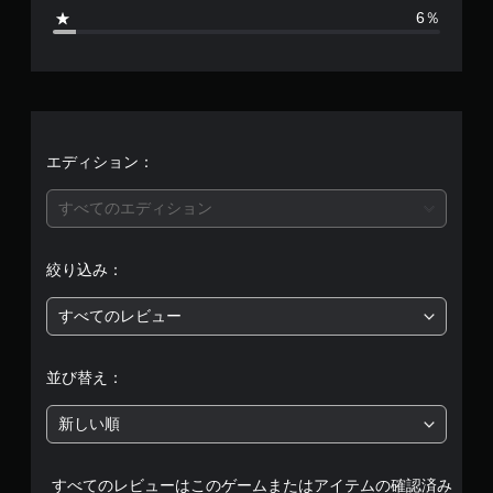
7
6％
、
平
均
評
エディション：
価
すべてのエディション
は
絞り込み：
5
すべてのレビュー
段
階
並び替え：
中
新しい順
の
すべてのレビューはこのゲームまたはアイテムの確認済み