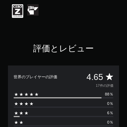
価
は
5
段
階
中
の
4
.
評価とレビュー
6
5
で
す
評
4.65
世界のプレイヤーの評価
価
17件の評価
88％
数
0％
は
6％
1
0％