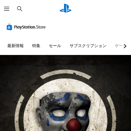
検
索
最新情報
特集
セール
サブスクリプション
ゲーム