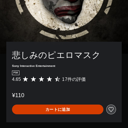
悲しみのピエロマスク
Sony Interactive Entertainment
PS4
4.65
17件の評価
評
価
数
¥110
は
1
7
カートに追加
、
平
均
評