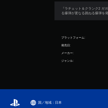
『ラチェット＆クランク2 ガ
る爆弾が更なる跳ねる爆弾を
プラットフォーム:
発売日:
メーカー:
ジャンル:
国／地域：日本