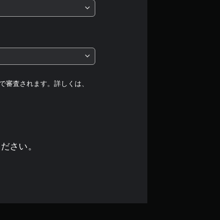
価
は
5
段
階
で審査されます。詳しくは、
中
の
4
ください。
.
6
6