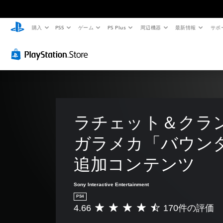
購入
PS5
ゲーム
PS Plus
周辺機器
最新情報
サポ
ラチェット＆クラン
ガラメカ「バウン
追加コンテンツ
Sony Interactive Entertainment
PS4
4.66
170件の評価
評
価