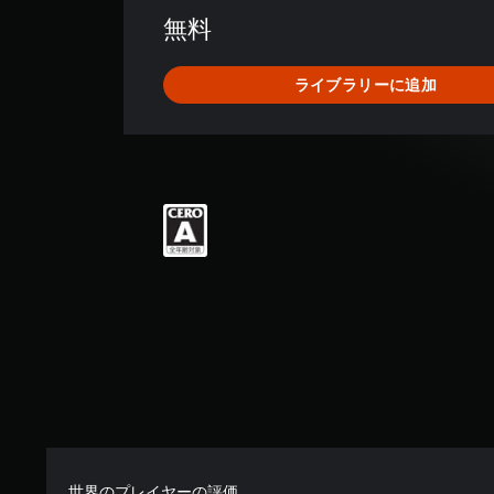
数
無料
は
1
7
ライブラリーに追加
0
、
平
均
評
価
は
5
段
階
中
の
4
.
6
6
で
す
世界のプレイヤーの評価