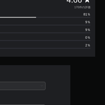
価
170件の評価
81％
数
9％
は
9％
1
0％
2％
7
0
、
平
均
評