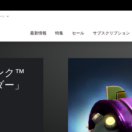
ート
最新情報
特集
セール
サブスクリプション
ク™ 
ダー」