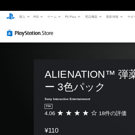
購入
PS5
ゲーム
PS Plus
周辺機器
最新情報
サポ
ALIENATION™ 
ー 3色パック
Sony Interactive Entertainment
PS4
4.06
18件の評価
評
価
数
¥110
は