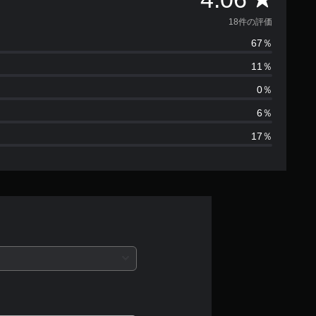
価
18件の評価
67％
数
11％
は
0％
1
6％
17％
8
、
平
均
評
価