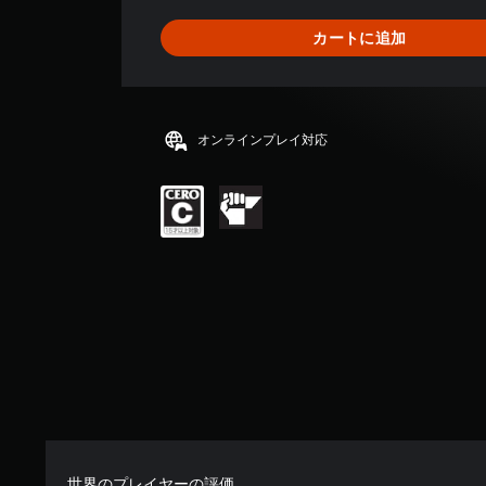
1
8
カートに追加
、
平
均
評
価
オンラインプレイ対応
は
5
段
階
中
の
4
.
0
6
で
す
世界のプレイヤーの評価