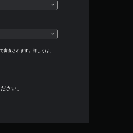
は
5
段
階
中
で審査されます。詳しくは、
の
4
.
ください。
0
6
で