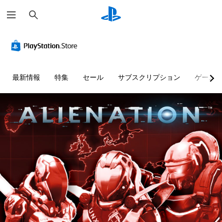
検
索
最新情報
特集
セール
サブスクリプション
ゲーム