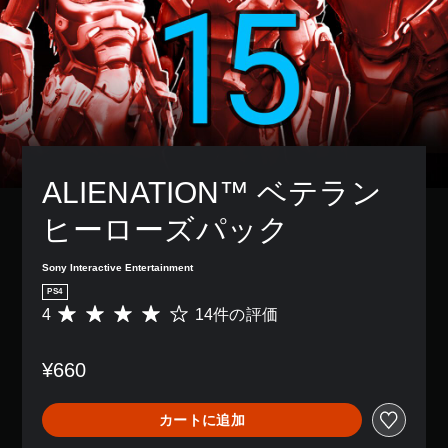
ALIENATION™ ベテラン
ヒーローズパック
Sony Interactive Entertainment
PS4
4
14件の評価
評
価
数
¥660
は
1
4
カートに追加
、
平