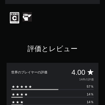
均
評
価
は
5
段
階
中
の
4
で
評価とレビュー
す
評
4.00
世界のプレイヤーの評価
価
14件の評価
57％
数
14％
は
14％