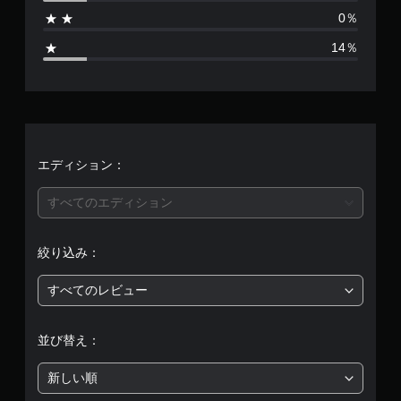
1
0％
4
14％
、
平
均
評
エディション：
価
すべてのエディション
は
絞り込み：
5
すべてのレビュー
段
階
並び替え：
中
新しい順