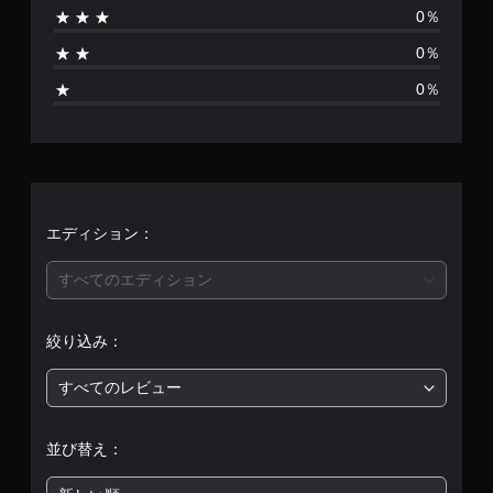
0％
り
0％
ま
0％
せ
ん
エディション：
すべてのエディション
絞り込み：
すべてのレビュー
並び替え：