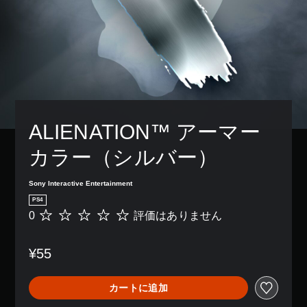
ALIENATION™ アーマー
カラー（シルバー）
Sony Interactive Entertainment
PS4
0
評価はありません
評
価
は
¥55
あ
り
ま
カートに追加
せ
ん