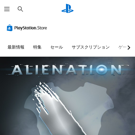
検
索
最新情報
特集
セール
サブスクリプション
ゲーム