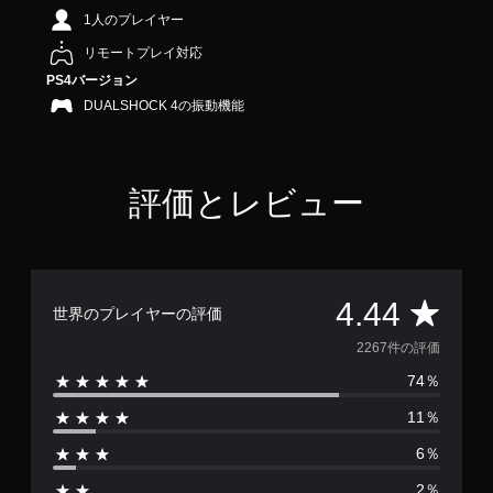
.
1人のプレイヤー
4
リモートプレイ対応
4
で
PS4バージョン
す
DUALSHOCK 4の振動機能
評価とレビュー
評
4.44
世界のプレイヤーの評価
価
2267件の評価
74％
数
11％
は
6％
2
2％