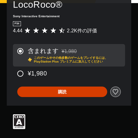
LocoRoco®
Sony Interactive Entertainment
PS4
4.44
2.2K件の評価
評
価
数
は
含まれます
¥1,980
2
通常価格¥1,980より値引き
このゲームやその他多数のゲームをプレイするには、
.
PlayStation Plus プレミアムに加入してください
2
K
¥1,980
、
平
均
購読
評
価
は
5
段
階
中
の
4