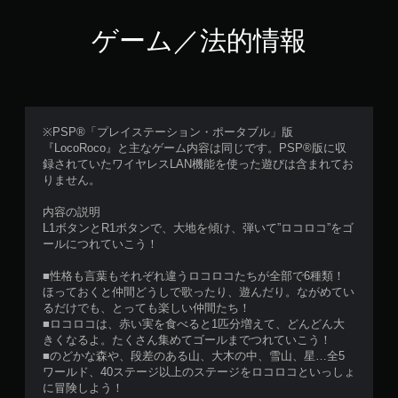
ゲーム／法的情報
※PSP®「プレイステーション・ポータブル」版
『LocoRoco』と主なゲーム内容は同じです。PSP®版に収
録されていたワイヤレスLAN機能を使った遊びは含まれてお
りません。
内容の説明
L1ボタンとR1ボタンで、大地を傾け、弾いて”ロコロコ”をゴ
ールにつれていこう！
■性格も言葉もそれぞれ違うロコロコたちが全部で6種類！
ほっておくと仲間どうしで歌ったり、遊んだり。ながめてい
るだけでも、とっても楽しい仲間たち！
■ロコロコは、赤い実を食べると1匹分増えて、どんどん大
きくなるよ。たくさん集めてゴールまでつれていこう！
■のどかな森や、段差のある山、大木の中、雪山、星…全5
ワールド、40ステージ以上のステージをロコロコといっしょ
に冒険しよう！