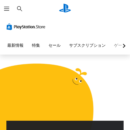
検
索
最新情報
特集
セール
サブスクリプション
ゲーム