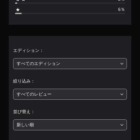
2
6％
6
7
、
平
エディション：
均
すべてのエディション
評
絞り込み：
価
すべてのレビュー
は
5
並び替え：
段
新しい順
階