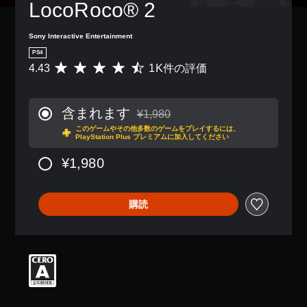
LocoRoco® 2
Sony Interactive Entertainment
PS4
4.43
1K件の評価
評
価
数
は
含まれます
¥1,980
1
通常価格¥1,980より値引き
このゲームやその他多数のゲームをプレイするには、
K
PlayStation Plus プレミアムに加入してください
、
平
¥1,980
均
評
価
購読
は
5
段
階
中
の
4
.
4