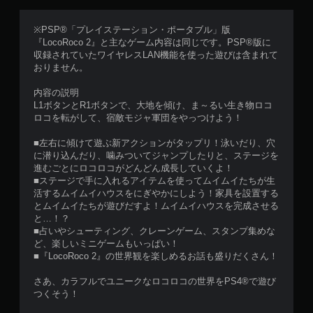
※PSP®「プレイステーション・ポータブル」版
『LocoRoco 2』と主なゲーム内容は同じです。PSP®版に
収録されていたワイヤレスLAN機能を使った遊びは含まれて
おりません。
内容の説明
L1ボタンとR1ボタンで、大地を傾け、ま～るい生き物ロコ
ロコを転がして、宿敵モジャ軍団をやっつけよう！
■左右に傾けて遊ぶ新アクションがタップリ！泳いだり、穴
に潜り込んだり、噛みついてジャンプしたりと、ステージを
進むごとにロコロコがどんどん成長していくよ！
■ステージで手に入れるアイテムを使ってムイムイたちが生
活するムイムイハウスをにぎやかにしよう！家具を設置する
とムイムイたちが遊びだすよ！ムイムイハウスを完成させる
と…！？
■占いやシューティング、クレーンゲーム、スタンプ集めな
ど、楽しいミニゲームもいっぱい！
■『LocoRoco 2』の世界観を楽しめるお話も盛りだくさん！
さあ、カラフルでユニークなロコロコの世界をPS4®で遊び
つくそう！