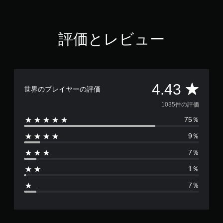
3
で
す
評価とレビュー
評
4.43
世界のプレイヤーの評価
価
1035件の評価
75％
数
9％
は
7％
1
1％
0
7％
3
5