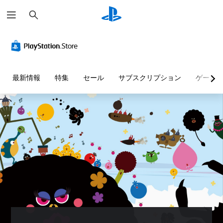
検
索
最新情報
特集
セール
サブスクリプション
ゲーム