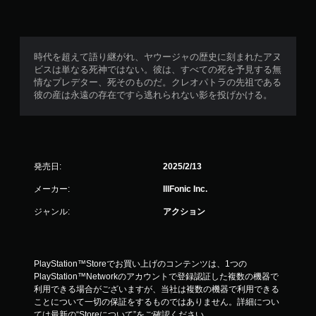
操
作
で
き
ま
時代を超えて語り継がれ、ヤウージャの歴史に刻まれたアヌ
す
ビスは単なる死神ではない。彼は、すべての死を予見する無
。
情なプレデター、死そのものだ。クレオパトラの先祖である
彼の産は永遠の存在ですら逃れられない影を投げかける。
モ
ー
シ
ョ
発売日:
2025/2/13
ン
コ
メーカー:
IllFonic Inc.
ン
ジャンル:
アクション
ト
ロ
ー
ル
PlayStation™Storeでお買い上げのコンテンツは、1つの
な
PlayStation™Networkのアカウントで登録認証した複数の機器で
し
利用できる場合がございますが、当社は複数の機器で利用できる
で
ことについて一切の保証をするものではありません。詳細につい
プ
ては最新の“Storeについて”をご確認ください。