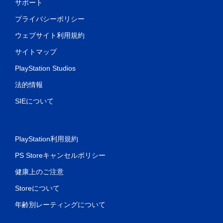
サポート
プ
レ
プライバシーポリシー
イ
で
ウェブサイト利用規約
き
ま
サイトマップ
す
PlayStation Studios
。
法的情報
コ
SIEについて
ン
ト
ロ
ー
PlayStation利用規約
ラ
ー
PS Storeキャンセルポリシー
の
振
健康上のご注意
動
Storeについて
機
能
年齢別レーティングについて
な
し