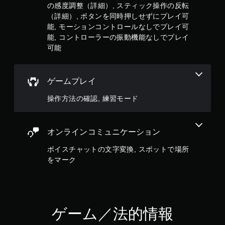
り
の感度調整（詳細）, スティック操作の反転
長
（詳細）, ボタンを同時押しせずにプレイ可
押
能, モーションコントロールなしでプレイ可
し
能, コントローラーの振動機能なしでプレイ
す
可能
る
こ
と
な
ゲームプレイ
く
ゲ
操作方法の確認, 練習モード
ー
ム
を
プ
オンラインコミュニケーション
レ
イ
ボイスチャットの文字変換, スポットで場所
し
をマーク
た
り
メ
ニ
ュ
ゲーム／法的情報
ー
を