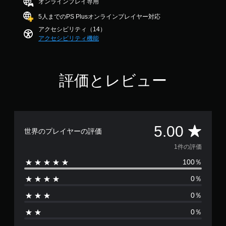
オンラインプレイ専用
出
で
調
別
し
音
力
す
し
整
5人までのPS Plusオンラインプレイヤー対応
な
声
し
て
（
い
や
て
アクセシビリティ（14）
わ
、
詳
テ
、
アクセシビリティ機能
か
練
細
キ
あ
り
習
ス
な
）
や
用
ト
た
ゲ
す
の
に
の
評価とレビュー
ー
く
モ
よ
周
ム
表
ー
る
囲
で
示
ド
チ
の
使
で
が
ャ
あ
用
き
用
ッ
ら
す
ま
評
意
5.00
ト
ゆ
世界のプレイヤーの評価
る
す
さ
で
る
各
。
れ
価
は
1件の評価
場
ス
て
な
所
テ
100％
い
数
く
か
ィ
ま
、
ら
0％
ッ
す
は
地
音
ク
。
図
が
0％
の
1
に
聞
水
ピ
こ
0％
平
ン
、
え
と