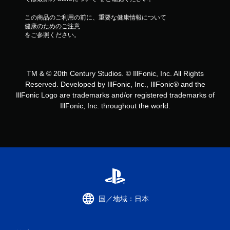
レ
イ
この商品のご利用の前に、重要な健康情報について
健康のためのご注意
可
をご参照ください。
能
モ
ー
シ
TM & © 20th Century Studios. © IllFonic, Inc. All Rights
ョ
Reserved. Developed by IllFonic, Inc., IllFonic® and the
ン
IllFonic Logo are trademarks and/or registered trademarks of
コ
IllFonic, Inc. throughout the world.
ン
ト
ロ
ー
ル
を
使
わ
ず
に
国／地域：日本
ゲ
ー
ム
を