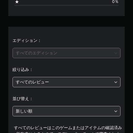
を
0％
る
垂
立
平
よ
直
て
う
方
た
に
均
向
り
し
の
他
ま
評
感
の
す
度
情
。
価
エディション：
を
報
調
を
は
整
すべてのエディション
表
で
示
5
き
さ
ま
絞り込み：
せ
段
す
る
。
こ
すべてのレビュー
階
と
で
ス
中
、
並び替え：
テ
他
ィ
の
の
ッ
新しい順
プ
ク
1
レ
操
イ
すべてのレビューはこのゲームまたはアイテムの確認済み
で
作
ヤ