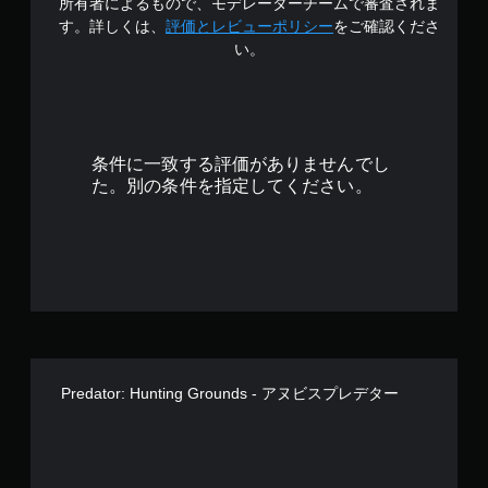
所有者によるもので、モデレーターチームで審査されま
の
ー
す
す。詳しくは、
評価とレビューポリシー
をご確認くださ
反
と
コ
転
い。
ミ
（
ュ
詳
ニ
細
ケ
）
ー
条件に一致する評価がありませんでし
ゲ
シ
ー
ョ
た。別の条件を指定してください。
ム
ン
で
で
使
き
用
ま
す
す
る
。
ス
テ
ィ
ッ
Predator: Hunting Grounds - アヌビスプレデター
ク
操
作
を
、