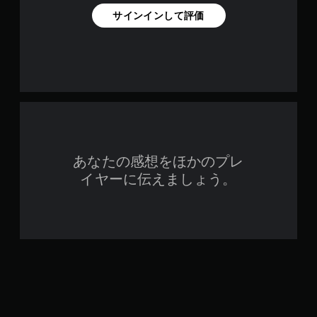
垂
サインインして評価
直
ま
た
は
水
平
方
向
に
反
転
で
あなたの感想をほかのプレ
き
イヤーに伝えましょう。
ま
す
。
ボ
タ
ン
を
同
時