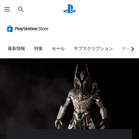
検
索
ハ
音
字
ボ
操
ボ
イ
量
幕
タ
作
イ
コ
コ
（
ン
方
ス
ン
ン
基
割
法
チ
ト
ト
本
り
の
ャ
最新情報
特集
セール
サブスクリプション
ゲーム
ラ
ロ
）
当
確
ッ
ス
ー
て
認
ト
主
ト
ル
の
の
要
ゲ
映
変
文
な
ー
個
像
ス
更
字
ム
々
ト
（
の
変
の
人
ー
操
音
詳
換
物
リ
作
量
細
や
ボ
ー
方
を
キ
）
イ
と
法
下
ャ
ス
ゲ
キ
を
げ
ラ
チ
ー
ャ
い
た
ク
ャ
ム
ラ
つ
り
タ
ッ
の
ク
で
消
ー
ト
ボ
タ
も
音
、
を
タ
ー
見
で
敵
テ