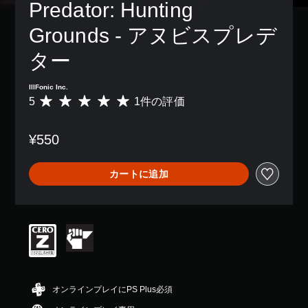
ン
の
Predator: Hunting 
ら
き
、
キ
配
み
れ
ま
ア
ス
置
字
ま
Grounds - アヌビスプレデ
す
イ
ト
を
幕
す
。
テ
で
カ
が
。
ター
ム
表
ス
表
、
示
3
タ
示
操
練
で
D
マ
IllFonic Inc.
さ
作
き
習
イ
5
1件の評価
オ
れ
評
で
ま
ズ
モ
ま
価
ー
き
す
で
す
ー
数
デ
る
。
¥550
き
。
は
ド
ィ
オ
ま
1
ブ
オ
ゲ
す
、
ス
ジ
ー
カートに追加
3
。
平
ポ
ェ
ム
D
均
ク
ッ
の
オ
評
ト
ス
メ
ト
ー
価
な
テ
イ
で
デ
は
ど
ン
ィ
場
ィ
5
を
プ
ッ
オ
所
段
、
レ
で
ク
を
階
背
イ
音
の
中
マ
景
に
声
の
感
オンラインプレイにPS Plus必須
ー
と
影
を
5
度
ク
区
響