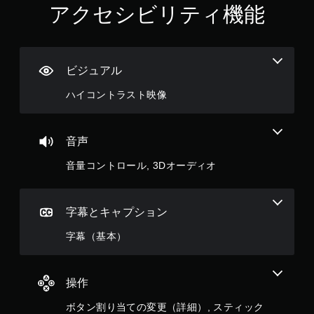
アクセシビリティ機能
押
し
せ
ず
に
ビジュアル
プ
レ
ハイコントラスト映像
イ
可
能
音声
同
音量コントロール, 3Dオーディオ
時
に
複
数
字幕とキャプション
の
ボ
字幕（基本）
タ
ン
を
押
操作
し
た
ボタン割り当ての変更（詳細）, スティック