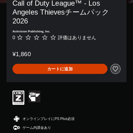
Call of Duty League™ - Los 
Angeles Thievesチームパック
2026
Activision Publishing, Inc.
0
評価はありません
評
価
は
¥1,860
あ
り
ま
カートに追加
せ
ん
オンラインプレイにPS Plus必須
ゲーム内課金あり