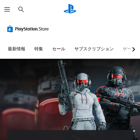
検
索
最新情報
特集
セール
サブスクリプション
ゲーム