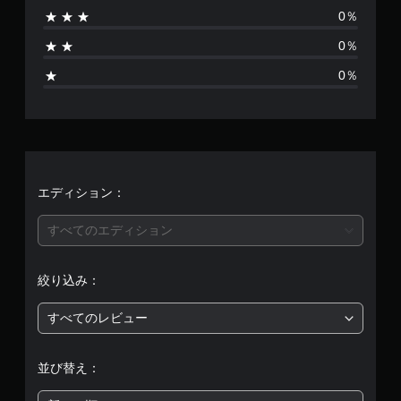
0％
り
0％
ま
0％
せ
ん
エディション：
すべてのエディション
絞り込み：
すべてのレビュー
並び替え：