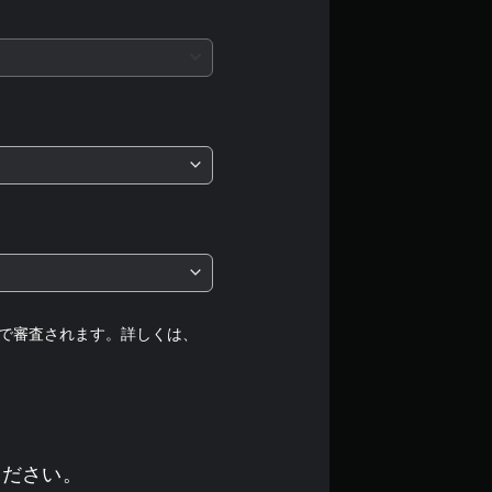
評
価
は
5
段
階
中
の
で審査されます。詳しくは、
1
で
す
ください。