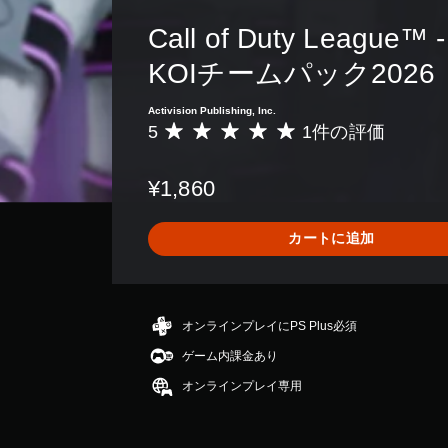
Call of Duty League™ -
KOIチームパック2026
Activision Publishing, Inc.
5
1件の評価
評
価
数
¥1,860
は
1
、
カートに追加
平
均
評
価
は
オンラインプレイにPS Plus必須
5
ゲーム内課金あり
段
階
オンラインプレイ専用
中
の
5