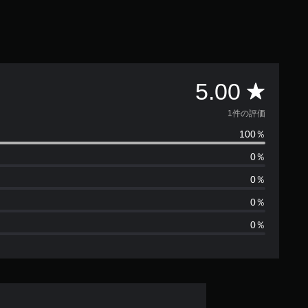
評
5.00
価
1件の評価
100％
数
0％
は
0％
1
0％
0％
、
平
均