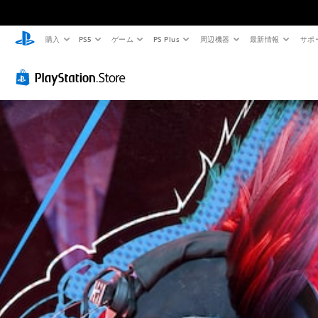
購入
PS5
ゲーム
PS Plus
周辺機器
最新情報
サポ