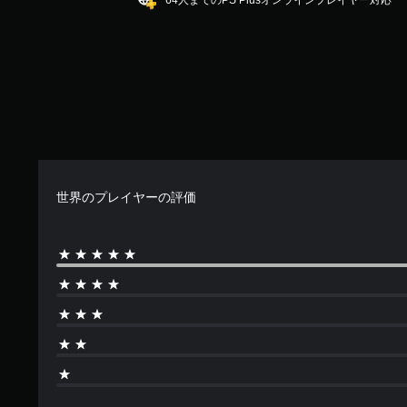
64人までのPS Plusオンラインプレイヤー対応
中
の
5
で
す
世界のプレイヤーの評価