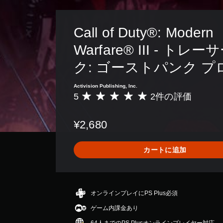
Call of Duty®: Modern 
Warfare® III - トレ
ク: ゴーストパンク 
Activision Publishing, Inc.
5
2件の評価
評
価
数
¥2,680
は
2
、
カートに追加
平
均
評
価
は
オンラインプレイにPS Plus必須
5
ゲーム内課金あり
段
階