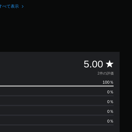
すべて表示
評
5.00
価
2件の評価
100％
数
0％
は
0％
2
0％
0％
、