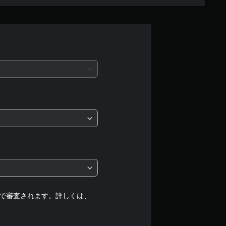
平
均
評
価
は
5
段
階
中
の
で審査されます。詳しくは、
5