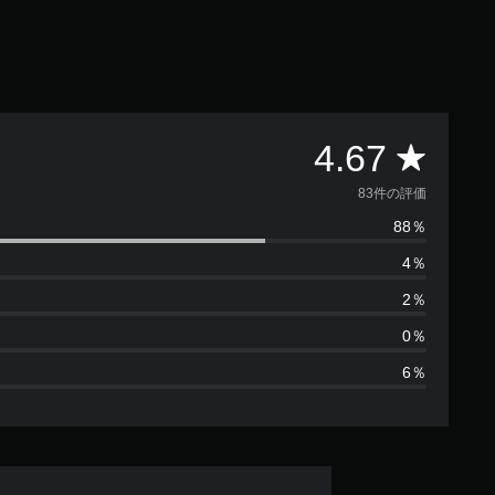
評
4.67
価
83件の評価
88％
数
4％
は
2％
8
0％
6％
3
、
平