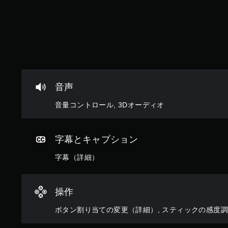
テ
ィ
ッ
ク
操
作
を
、
垂
音声
直
ま
音量コントロール, 3Dオーディオ
た
は
水
字幕とキャプション
平
方
字幕（詳細）
向
に
反
転
操作
で
き
ボタン割り当ての変更（詳細）, スティックの感度調
ま