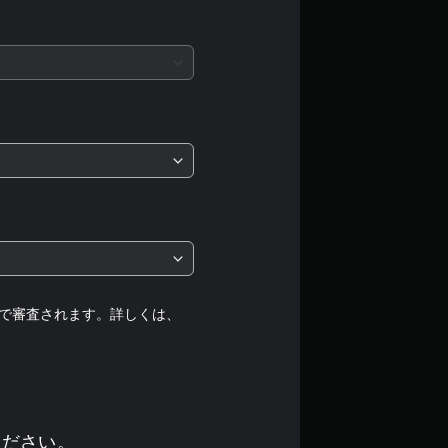
均
評
価
は
5
段
階
中
で審査されます。詳しくは、
の
4
ください。