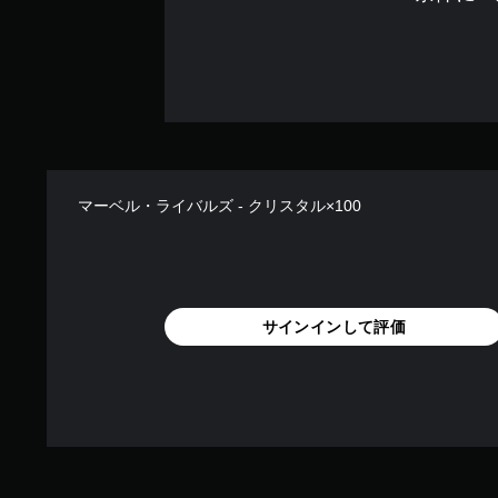
ィ
ッ
ク
操
作
の
反
転
マーベル・ライバルズ - クリスタル×100
（
詳
細
）
ゲ
サインインして評価
ー
ム
で
使
用
す
る
ス