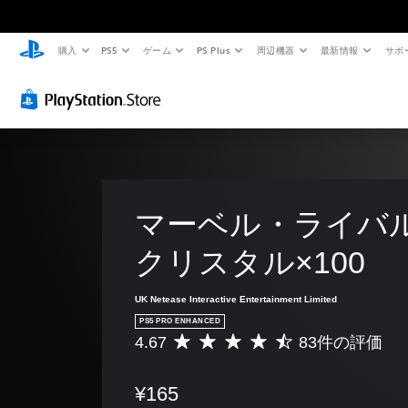
購入
PS5
ゲーム
PS Plus
周辺機器
最新情報
サポ
音
字
ボ
チ
量
幕
タ
ュ
コ
（
ン
ー
ン
詳
割
ト
ト
細
り
リ
ロ
）
当
ア
ー
て
ル
ゲ
ル
の
の
ー
ム
変
確
マーベル・ライバルズ
個
内
更
認
々
の
の
（
クリスタル×100
ゲ
す
音
詳
ー
べ
量
細
ム
て
UK Netease Interactive Entertainment Limited
を
プ
）
の
下
PS5 PRO ENHANCED
レ
会
ゲ
げ
4.67
83件の評価
イ
評
話
ー
た
の
価
で
ム
り
チ
数
字
の
¥165
消
ュ
は
幕
ボ
音