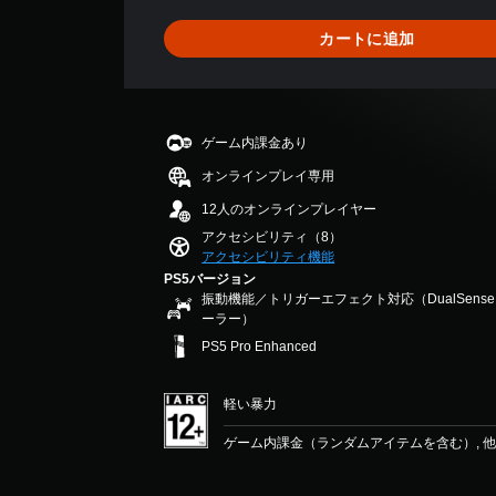
ー
8
が
タ
で
ト
3
表
カートに追加
ン
き
リ
、
示
配
ま
ア
平
さ
置
す
ル
均
れ
を
。
情
評
ま
カ
報
価
す
ゲーム内課金あり
ス
を
は
3
。
タ
い
5
オンラインプレイ専用
D
マ
つ
段
オ
イ
12人のオンラインプレイヤー
で
階
ー
ズ
も
中
アクセシビリティ（8）
で
デ
アクセシビリティ機能
見
の
き
ィ
ら
4
PS5バージョン
ま
振動機能／トリガーエフェクト対応（DualSen
れ
.
オ
す
ーラー）
ま
6
3
。
す
7
PS5 Pro Enhanced
D
。
で
オ
す
ス
ー
軽い暴力
テ
練
デ
ィ
ィ
習
ゲーム内課金（ランダムアイテムを含む）, 
オ
ッ
モ
で
ク
ー