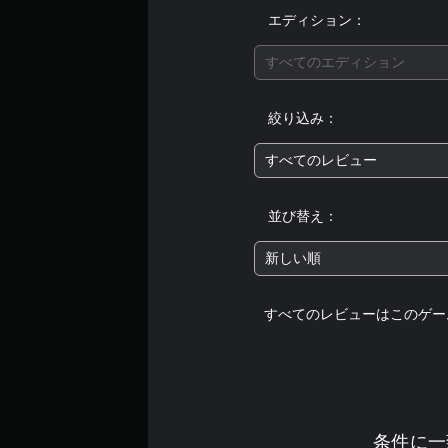
が
ー
ク
エディション：
聞
ド
の
こ
が
水
すべてのエディション
え
用
平
る
意
と
よ
さ
垂
絞り込み：
う
れ
直
に
て
方
すべてのレビュー
し
い
向
ま
ま
の
す
す
感
並び替え：
。
。
度
を
新しい順
調
整
で
すべてのレビューはこのゲー
き
ま
す
。
ス
条件に一
テ