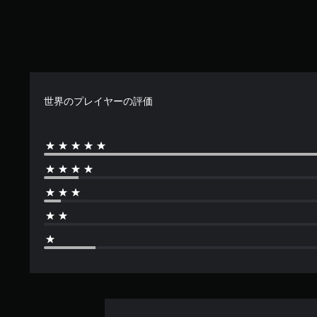
音
の
ド
声
感
を
ゲ
度
出
ー
調
力
ム
整
し
の
て
メ
（
、
イ
世界のプレイヤーの評価
詳
あ
ン
細
な
プ
）
た
レ
の
イ
ゲ
周
に
ー
囲
影
ム
の
響
で
あ
し
使
ら
な
用
ゆ
い
す
る
、
る
場
練
各
所
習
ス
か
用
テ
ら
の
ィ
音
モ
ッ