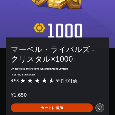
ン
表
き
リ
配
示
ま
ア
置
さ
す
ル
を
れ
。
情
カ
ま
報
ス
す
を
3
タ
。
い
D
マ
つ
イ
オ
で
ズ
ー
も
で
マーベル・ライバルズ - 
デ
見
き
ィ
ら
ま
クリスタル×1000
オ
れ
す
ま
3
。
す
UK Netease Interactive Entertainment Limited
D
。
オ
PS5 PRO ENHANCED
ス
ー
4.53
55件の評価
評
テ
デ
練
価
ィ
ィ
習
数
ッ
オ
¥1,650
モ
は
で
ク
5
ー
音
の
5
ド
声
カートに追加
感
、
を
ゲ
度
平