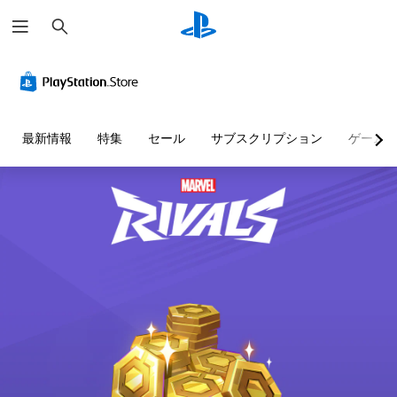
検
索
音
字
ボ
チ
量
幕
タ
ュ
コ
（
ン
ー
ン
詳
割
ト
ト
細
り
リ
最新情報
特集
セール
サブスクリプション
ゲーム
ロ
）
当
ア
ー
て
ル
ゲ
ル
の
の
ー
変
確
ム
個
内
更
認
々
の
（
の
ゲ
す
音
詳
ー
べ
量
細
ム
て
を
）
プ
の
下
レ
ゲ
会
げ
イ
ー
話
た
の
ム
で
り
チ
の
字
消
ュ
ボ
幕
音
ー
タ
が
で
ト