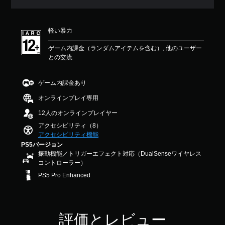
出
ー
均
調
力
ム
評
整
し
の
価
（
て
メ
軽い暴力
は
詳
、
イ
5
細
あ
ン
ゲーム内課金（ランダムアイテムを含む）, 他のユーザー
段
な
）
プ
との交流
階
た
レ
中
ゲ
の
イ
の
ー
ゲーム内課金あり
周
に
4
ム
囲
影
.
で
オンラインプレイ専用
の
響
5
使
あ
し
12人のオンラインプレイヤー
3
用
ら
な
で
す
アクセシビリティ（8）
ゆ
い
す
る
アクセシビリティ機能
る
、
各
PS5バージョン
場
練
ス
振動機能／トリガーエフェクト対応（DualSenseワイヤレス
所
習
テ
コントローラー）
か
用
ィ
ら
の
PS5 Pro Enhanced
ッ
音
モ
ク
が
ー
の
聞
ド
水
こ
が
平
評価とレビュー
え
用
と