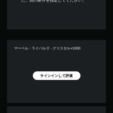
す
た。別の条件を指定してください。
垂
直
ま
た
は
水
平
方
向
に
反
マーベル・ライバルズ - クリスタル×1000
転
で
き
ま
す
。
サインインして評価