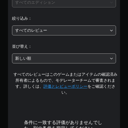
価
の
すべてのエディション
反
は
転
絞り込み：
（
5
詳
細
すべてのレビュー
段
）
階
ゲ
並び替え：
ー
ム
中
新しい順
で
使
の
用
す
すべてのレビューはこのゲームまたはアイテムの確認済み
4
る
所有者によるもので、モデレーターチームで審査されま
ス
.
す。詳しくは、
評価とレビューポリシー
をご確認くださ
テ
い。
ィ
5
ッ
ク
3
操
作
で
を
条件に一致する評価がありませんでし
、