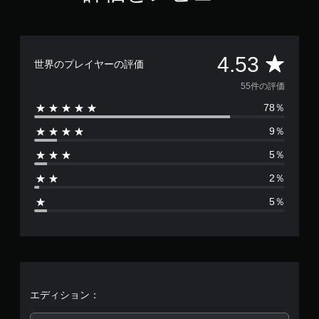
る
意
垂
よ
さ
直
う
れ
方
に
て
向
し
い
評
4.53
の
世界のプレイヤーの評価
ま
ま
感
す
す
価
55件の評価
度
。
。
を
78％
数
調
整
9％
は
で
き
5％
5
ま
す
2％
5
。
5％
、
ス
テ
平
ィ
ッ
均
ク
操
評
エディション：
作