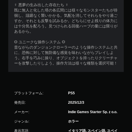
☿ 悪夢の生み出した存在たち ☿
既に無人と化した塔の各広間には様々なモンスターたちが徘
徊し、躊躇なく襲いかかる。気配を消してそれらをやり過ご
すか、それとも反撃を試みるか。どちらにせよ残りの体力に
は十分気を配ろう。見つけられる回復ハーブの量には限りが
あるから。
🜔 ユニークな操作システム 🜔
昔ながらのダンジョンクローラーのような操作システムと共
に、恐怖に対して無防備な感覚を味わいながらプレイしよ
う。右手を巧みに操り、オブジェクトを持ったりクリーチャ
ーを攻撃したりしよう。操作方法は様々な種類を選択可能！
プラットフォーム:
PS5
発売日:
2025/12/3
メーカー:
Indie Games Starter Sp. z o.o.
ジャンル:
ホラー
表示言語:
イタリア語, スペイン語, スペイ