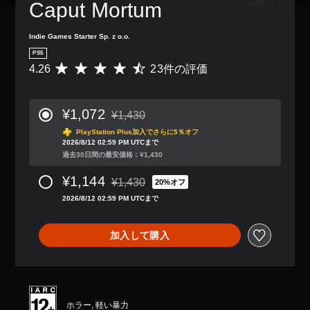
Caput Mortum
Indie Games Starter Sp. z o.o.
PS5
4.26
23件の評価
評
価
数
は
¥1,072
¥1,430
2
通常価格¥1,430より値引き
3
PlayStation Plus加入でさらに5％オフ
2026/8/12 02:59 PM UTCまで
、
過去30日間の最安価格：¥1,430
平
均
¥1,144
¥1,430
評
20%オフ
通常価格¥1,430より値引き
価
2026/8/12 02:59 PM UTCまで
は
5
段
加入して購入
階
中
の
4
.
ホラー, 軽い暴力
2