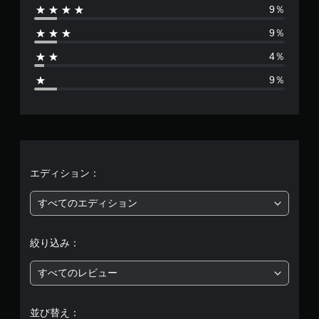
9％
は
9％
2
4％
3
9％
、
平
均
評
エディション：
価
すべてのエディション
は
絞り込み：
5
すべてのレビュー
段
階
並び替え：