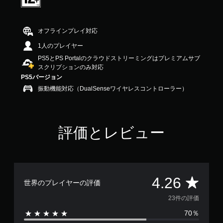
6
で
す
オフラインプレイ対応
1人のプレイヤー
PS5とPS Portalのクラウドストリーミングはプレミアムサブ
スクリプションのみ対応
PS5バージョン
振動機能対応（DualSenseワイヤレスコントローラー）
評価とレビュー
評
4.26
世界のプレイヤーの評価
価
23件の評価
70％
数