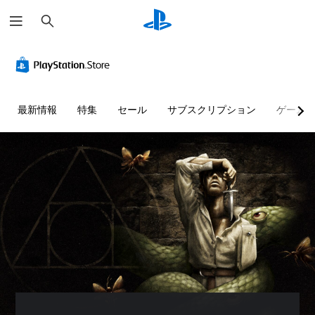
検
索
最新情報
特集
セール
サブスクリプション
ゲーム