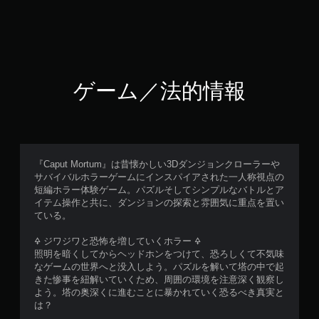
ゲーム／法的情報
『Caput Mortum』は昔懐かしい3Dダンジョンクローラーや
サバイバルホラーゲームにインスパイアされた一人称視点の
短編ホラー体験ゲーム。パズルそしてシンプルなバトルとア
イテム操作と共に、ダンジョンの探索と雰囲気に重点を置い
ている。
🜍 ジワジワと恐怖を増していくホラー 🜍
照明を暗くしてからヘッドホンをつけて、恐ろしくて不気味
なゲームの世界へと没入しよう。パズルを解いて塔の中で起
きた惨事を紐解いていくため、周囲の環境を注意深く観察し
よう。塔の奥深くに進むことに暴かれていく恐るべき真実と
は？