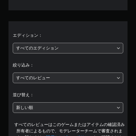
0
可
。
能
、
ボ
ゲ
タ
ー
平
ン
ム
を
の
均
エディション：
押
一
し
評
時
すべてのエディション
続
停
け
価
止
ず
絞り込み：
に
ゲ
は
ゲ
ー
ー
すべてのレビュー
ム
5
ム
の
を
プ
段
プ
レ
並び替え：
レ
イ
階
イ
中
新しい順
し
や
中
た
ム
り
ー
すべてのレビューはこのゲームまたはアイテムの確認済み
の
メ
ビ
ニ
所有者によるもので、モデレーターチームで審査されま
ー
ュ