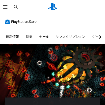
検
索
ボ
難
タ
易
ン
度
割
調
り
整
最新情報
特集
セール
サブスクリプション
ゲーム
当
（
て
基
の
本
変
）
更
ゲ
（
ー
基
ム
本
の
難
）
易
プ
度
リ
を
セ
変
ッ
更
ト
し
の
て