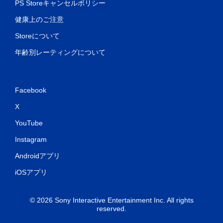
を
PS Storeキャンセルポリシー
使
わ
健康上のご注意
ず
Storeについて
に
ゲ
年齢別レーティングについて
ー
ム
を
プ
Facebook
レ
イ
X
で
き
YouTube
ま
す
Instagram
。
Androidアプリ
ア
iOSアプリ
ダ
プ
テ
© 2026 Sony Interactive Entertainment Inc. All rights
ィ
reserved.
ブ