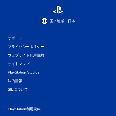
ト
ロ
ー
ラ
国／地域：日本
ー
の
振
動
サポート
機
プライバシーポリシー
能
／
ウェブサイト利用規約
ハ
プ
サイトマップ
テ
ィ
PlayStation Studios
ッ
ク
法的情報
フ
ィ
SIEについて
ー
ド
バ
ッ
PlayStation利用規約
ク