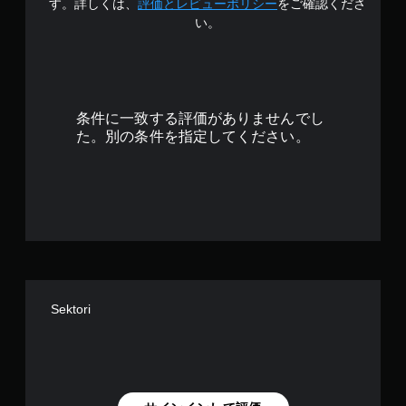
4
す。詳しくは、
評価とレビューポリシー
をご確認くださ
パ
ー
ー
い。
を
.
ト
操
の
作
7
再
で
生
き
3
中
ま
条件に一致する評価がありませんでし
に
す
で
た。別の条件を指定してください。
、
。
ゲ
す
ー
ム
モ
を
ー
一
シ
時
ョ
停
ン
止
コ
で
ン
き
Sektori
ト
ま
す
ロ
。
ー
（
ル
オ
な
フ