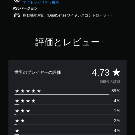
法
作
アクセシビリティ機能
7
を
方
PS5バージョン
3
変
法
で
振動機能対応（DualSenseワイヤレスコントローラー）
更
の
す
で
確
き
認
ま
す
評価とレビュー
ゲ
。
ー
ム
の
ボ
操
タ
作
評
4.73
ン
世界のプレイヤーの評価
方
を
法
価
360件の評価
押
を
し
い
89％
数
つ
続
で
4％
け
は
も
ず
見
1％
に
3
ら
プ
2％
れ
レ
6
ま
4％
イ
す