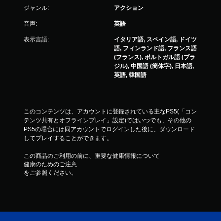
ジャンル:
アクション
コ
ン
音声:
英語
ト
表示言語:
イタリア語, スペイン語, ドイツ
ロ
語, フィンランド語, フランス語
ー
(フランス), ポルトガル語 (ブラ
ラ
ジル), 中国語 (簡体字), 日本語,
ー
英語, 韓国語
の
振
動
機
このコンテンツは、アカウントに登録されている主なPS5(「コン
能
テンツ共有とオフラインプレイ」設定)ではいつでも、その他の
PS5の場合には同アカウントでログインした後に、ダウンロード
な
してプレイすることができます。
し
で
この商品のご利用の前に、重要な健康情報について
プ
健康のためのご注意
レ
をご参照ください。
イ
可
能
コ
ン