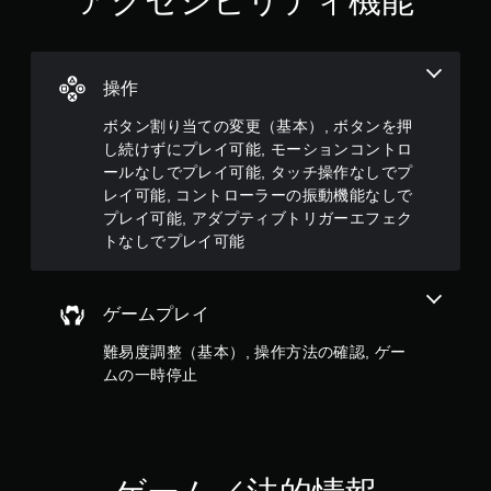
アクセシビリティ機能
ー
ム
を
プ
レ
操作
イ
で
ボタン割り当ての変更（基本）, ボタンを押
き
し続けずにプレイ可能, モーションコントロ
ま
ールなしでプレイ可能, タッチ操作なしでプ
す
レイ可能, コントローラーの振動機能なしで
。
プレイ可能, アダプティブトリガーエフェク
トなしでプレイ可能
タ
ッ
チ
ゲームプレイ
操
作
難易度調整（基本）, 操作方法の確認, ゲー
な
ムの一時停止
し
で
プ
レ
イ