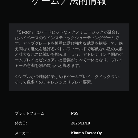
ゲーム／法的情報
可
能
タ
ッ
チ
操
『Sektori』はハードヒットなテクノミュージックが融合し
作
たハイペースのツインスティックシューティングゲームで
を
す。アップグレードを慎重に選び強力な武器を構築して、絶
使
え間なく進化を遂げるバトルフィールドで容赦ない敵の大群
わ
と壮大なボスに戦いを挑みましょう。アドレナリン全開のゲ
ず
ームプレイとビジュアルと音楽がすべて一体となり、プレイ
に
ヤーの意識を別の次元へと導きます。
ゲ
ー
シンプルかつ純粋に楽しめるゲームプレイ、クイックラン、
ム
そして数多くのチャレンジとリプレイ要素。
を
プ
レ
イ
で
プラットフォーム:
PS5
き
ま
発売日:
2025/11/18
す
。
メーカー:
Kimmo Factor Oy