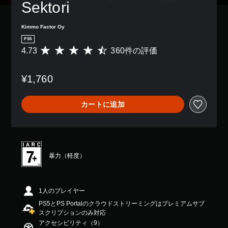
レ
Sektori
、
イ
ゲ
ア
ー
Kimmo Factor Oy
ウ
ム
ト
PS5
全
を
4.73
360件の評価
体
評
使
の
価
っ
難
数
た
¥1,760
易
は
り
度
3
、
を
6
ボ
カートに追加
下
0
タ
げ
、
ン
る
平
配
こ
均
置
と
評
を
が
価
暴力（軽度）
編
で
は
集
き
5
し
ま
段
て
す
階
1人のプレイヤー
、
。
中
操
PS5とPS Portalのクラウドストリーミングはプレミアムサブ
の
作
スクリプションのみ対応
4
方
操
アクセシビリティ（9）
.