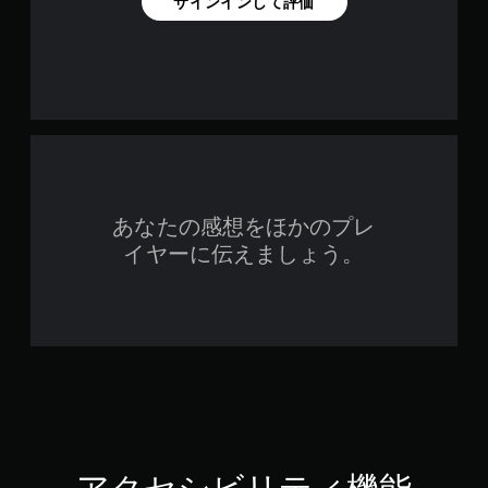
し
サインインして評価
ラ
で
イ
プ
ン
レ
プ
イ
レ
イ
可
の
能
み
モ
）
ー
シ
ョ
あなたの感想をほかのプレ
ン
イヤーに伝えましょう。
コ
ン
ト
ロ
ー
ル
を
使
わ
ず
に
ゲ