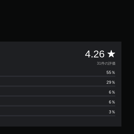
評
4.26
価
31件の評価
55％
数
29％
は
6％
3
6％
3％
1
、