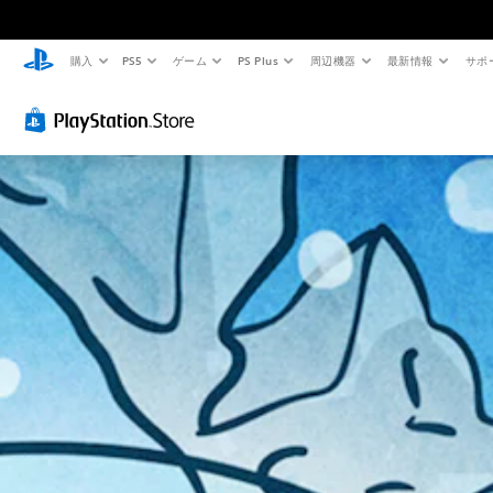
購入
PS5
ゲーム
PS Plus
周辺機器
最新情報
サポ
ハ
音
ス
イ
量
テ
コ
コ
ィ
ン
ン
ッ
ト
ト
ク
ラ
ロ
の
ス
ー
感
ト
ル
度
映
調
個
像
整
々
の
（
人
音
基
物
量
や
本
を
キ
）
下
ャ
ス
げ
ラ
テ
た
ク
ィ
り
タ
ッ
消
ー
ク
音