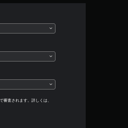
平
均
評
価
は
5
段
階
中
で審査されます。詳しくは、
の
4