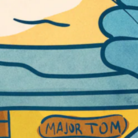
な
反
ビ
転
ジ
オ
ュ
プ
ア
シ
ル
ョ
ン
（
が
基
用
本
意
）
さ
れ
カ
て
メ
い
ラ
ま
の
す
動
。
き
や
ゲ
ー
ム
プ
レ