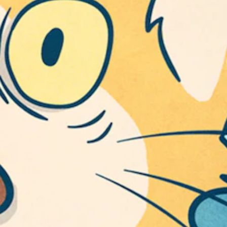
景
テ
と
ィ
区
ッ
別
ク
し
操
て
わ
作
か
の
り
反
や
転
す
（
く
基
表
示
本
で
）
き
ス
ま
テ
す
ィ
。
ッ
ク
快
操
適
作
の