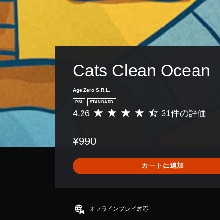
イ
中
の
エ
フ
ェ
ク
Cats Clean Ocean
ト
に
よ
Age Zero S.R.L.
る
PS5
STANDARD
視
4.26
31件の評価
評
覚
価
的
数
な
¥990
は
不
3
快
1
感
カートに追加
、
を
平
感
均
じ
評
る
価
こ
オフラインプレイ対応
は
と