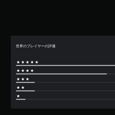
5
な
段
く
階
プ
中
レ
の
イ
4
で
.
き
2
ま
6
す
世界のプレイヤーの評価
で
。
す