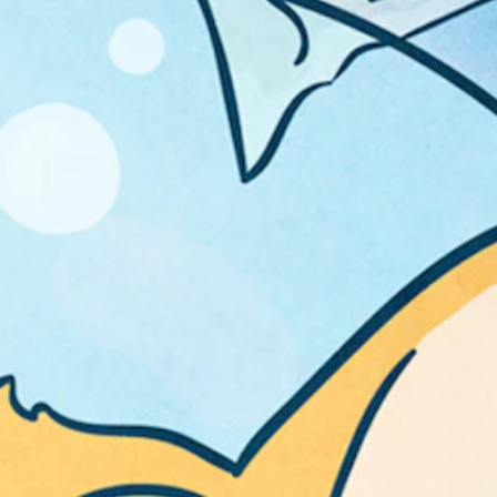
、
の
で
敵
感
き
、
度
ま
ア
を
す
イ
い
。
テ
く
ム
つ
、
か
操
の
作
オ
で
プ
き
シ
る
ョ
オ
ン
ブ
か
ジ
ら
ェ
選
ク
べ
ト
ま
な
す
ど
。
を
、
背
ス